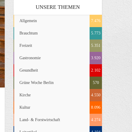
UNSERE THEMEN
Allgemein
7.476
Brauchtum
5.773
Freizeit
5.351
Gastronomie
3.920
Gesundheit
2.102
Grüne Woche Berlin
570
Kirche
4.550
Kultur
8.096
Land- & Forstwirtschaft
4.274