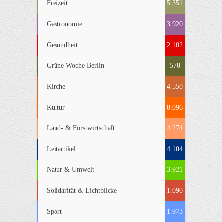
Freizeit
5.351
Gastronomie
3.920
Gesundheit
2.102
Grüne Woche Berlin
570
Kirche
4.550
Kultur
8.096
Land- & Forstwirtschaft
4.274
Leitartikel
4.104
Natur & Umwelt
3.921
Solidarität & Lichtblicke
1.090
Sport
1.973