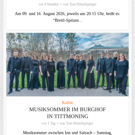
vor 4 Stunden
von
Toni Hötzelsperger
Am 09. und 16. August 2026, jeweils um 20.15 Uhr, heißt es:
“Brettl-Spitzen...
Kultur
MUSIKSOMMER IM BURGHOF
IN TITTMONING
vor 1 Tag
von
Toni Hötzelsperger
Musiksommer zwischen Inn und Salzach – Samstag,