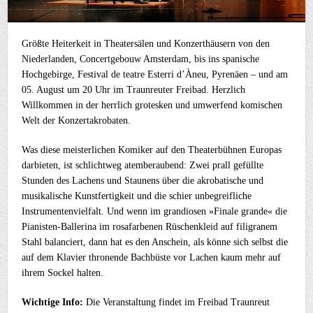
Größte Heiterkeit in Theatersälen und Konzerthäusern von den
Niederlanden, Concertgebouw Amsterdam, bis ins spanische
Hochgebirge, Festival de teatre Esterri d’Àneu, Pyrenäen – und am
05. August um 20 Uhr im Traunreuter Freibad. Herzlich
Willkommen in der herrlich grotesken und umwerfend komischen
Welt der Konzertakrobaten.
Was diese meisterlichen Komiker auf den Theaterbühnen Europas
darbieten, ist schlichtweg atemberaubend: Zwei prall gefüllte
Stunden des Lachens und Staunens über die akrobatische und
musikalische Kunstfertigkeit und die schier unbegreifliche
Instrumentenvielfalt. Und wenn im grandiosen »Finale grande« die
Pianisten-Ballerina im rosafarbenen Rüschenkleid auf filigranem
Stahl balanciert, dann hat es den Anschein, als könne sich selbst die
auf dem Klavier thronende Bachbüste vor Lachen kaum mehr auf
ihrem Sockel halten.
Wichtige Info:
Die Veranstaltung findet im Freibad Traunreut