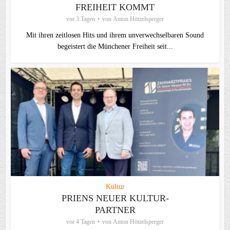
FREIHEIT KOMMT
vor 3 Tagen
von
Anton Hötzelsperger
Mit ihren zeitlosen Hits und ihrem unverwechselbaren Sound
begeistert die Münchener Freiheit seit...
Kultur
PRIENS NEUER KULTUR-
PARTNER
vor 4 Tagen
von
Anton Hötzelsperger