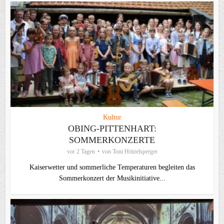
Kultur
OBING-PITTENHART:
SOMMERKONZERTE
vor 2 Tagen
von
Toni Hötzelsperger
Kaiserwetter und sommerliche Temperaturen begleiten das
Sommerkonzert der Musikinitiative...