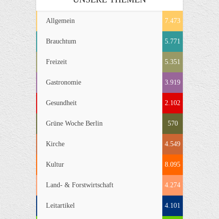
Allgemein
7.473
Brauchtum
5.771
Freizeit
5.351
Gastronomie
3.919
Gesundheit
2.102
Grüne Woche Berlin
570
Kirche
4.549
Kultur
8.095
Land- & Forstwirtschaft
4.274
Leitartikel
4.101