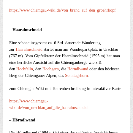
https://www.chiemgau-wiki.de/von_brand_auf_den_groehrkopf
– Haaralmschneid
Eine schöne insgesamt ca. 6 Std. dauernde Wanderung
zur
Haaralmschneid
startet man am Wanderparkplatz in Urschlau
(767 m). Vom Gipfelkreuz der Haaralmschneid (1595 m) hat man
eine herrliche Aussicht auf die Chiemgauberge wie z.B.
den
Hochfelln
, den
Hochgern
, die
Hörndlwand
oder den höchsten
Berg der Chiemgauer Alpen, das
Sonntagshorn
.
zum Chiemgau-Wiki mit
Tourenbeschreibung in interaktiver Karte
https://www.chiemgau-
wiki.de/von_urschlau_auf_die_haaralmschneid
– Hörndlwand
Die Hörndlwand (1684 m) ist einer der schönsten Aussichtsberge