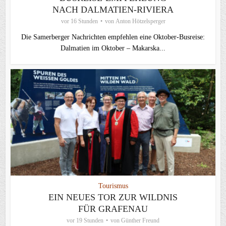
NACH DALMATIEN-RIVIERA
vor 16 Stunden
von
Anton Hötzelsperger
Die Samerberger Nachrichten empfehlen eine Oktober-Busreise:
Dalmatien im Oktober – Makarska...
Tourismus
EIN NEUES TOR ZUR WILDNIS
FÜR GRAFENAU
vor 19 Stunden
von
Günther Freund