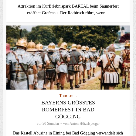
Attraktion im KurErlebnispark BÄREAL beim Säumerfest
eröffnet Grafenau. Der Rothirsch röhrt, wenn...
Tourismus
BAYERNS GRÖSSTES R
ÖMERFEST IN BAD G
ÖGGING
vor 20 Stunden
von
Anton Hötzelsperger
Das Kastell Abusina in Eining bei Bad Gögging verwandelt sich