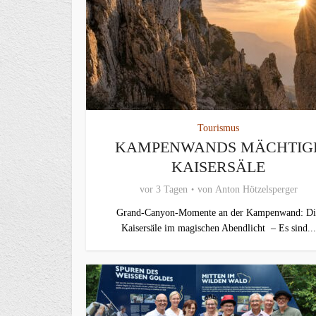
Tourismus
KAMPENWANDS MÄCHTIG
KAISERSÄLE
vor 3 Tagen
von
Anton Hötzelsperger
Grand-Canyon-Momente an der Kampenwand: Di
Kaisersäle im magischen Abendlicht – Es sind...