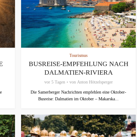
Tourismus
E
BUSREISE-EMPFEHLUNG NACH
DALMATIEN-RIVIERA
vor 5 Tagen
von
Anton Hötzelsperger
e
Die Samerberger Nachrichten empfehlen eine Oktober-
Busreise: Dalmatien im Oktober – Makarska...