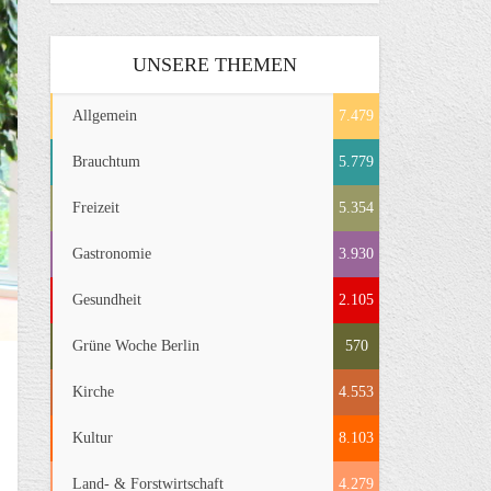
UNSERE THEMEN
Allgemein
7.479
Brauchtum
5.779
Freizeit
5.354
Gastronomie
3.930
Gesundheit
2.105
Grüne Woche Berlin
570
Kirche
4.553
Kultur
8.103
Land- & Forstwirtschaft
4.279