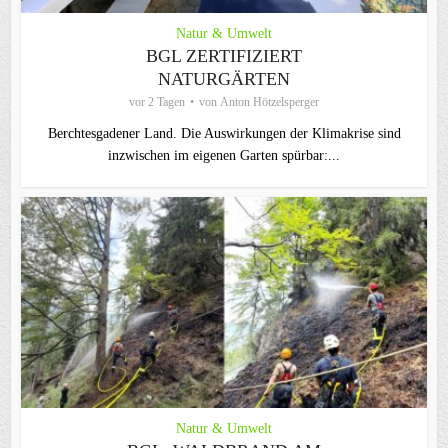
Natur & Umwelt
BGL ZERTIFIZIERT
NATURGÄRTEN
vor 2 Tagen
von
Anton Hötzelsperger
Berchtesgadener Land. Die Auswirkungen der Klimakrise sind
inzwischen im eigenen Garten spürbar:...
Natur & Umwelt