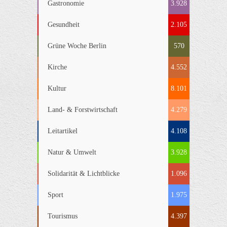
Gastronomie
3.928
Gesundheit
2.105
Grüne Woche Berlin
570
Kirche
4.552
Kultur
8.101
Land- & Forstwirtschaft
4.279
Leitartikel
4.108
Natur & Umwelt
3.928
Solidarität & Lichtblicke
1.096
Sport
1.975
Tourismus
4.397