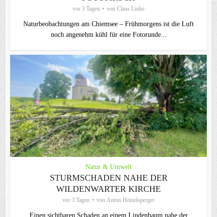
vor 3 Tagen
von
Claus Linke
Naturbeobachtungen am Chiemsee – Frühmorgens ist die Luft
noch angenehm kühl für eine Fotorunde...
Natur & Umwelt
STURMSCHADEN NAHE DER
WILDENWARTER KIRCHE
vor 3 Tagen
von
Anton Hötzelsperger
Einen sichtbaren Schaden an einem Lindenbaum nahe der