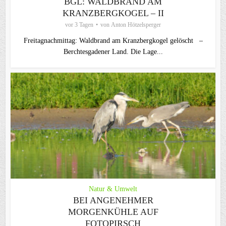
BGL: WALDBRAND AM
KRANZBERGKOGEL – II
vor 3 Tagen
von
Anton Hötzelsperger
Freitagnachmittag: Waldbrand am Kranzbergkogel gelöscht –
Berchtesgadener Land. Die Lage...
Natur & Umwelt
BEI ANGENEHMER
MORGENKÜHLE AUF
FOTOPIRSCH