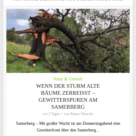
Natur & Umwelt
WENN DER STURM ALTE
BÄUME ZERREISST – G
EWITTERSPUREN AM S
AMERBERG
vor 2 Tagen
von
Rainer Nitzsche
Samerberg – Mit großer Wucht ist am Donnerstagabend eine
Gewitterfront über den Samerberg...