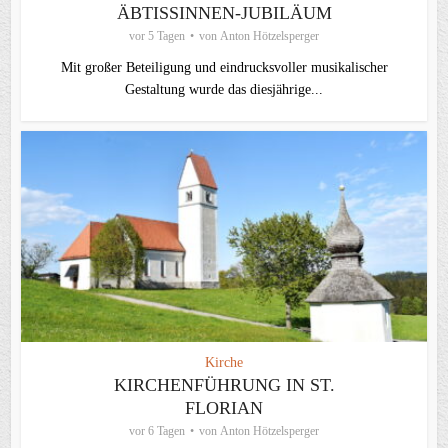
ÄBTISSINNEN-JUBILÄUM
vor 5 Tagen
von
Anton Hötzelsperger
Mit großer Beteiligung und eindrucksvoller musikalischer
Gestaltung wurde das diesjährige...
Kirche
KIRCHENFÜHRUNG IN ST.
FLORIAN
vor 6 Tagen
von
Anton Hötzelsperger