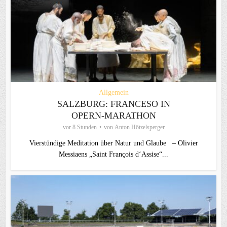
Allgemein
SALZBURG: FRANCESO IN
OPERN-MARATHON
vor 8 Stunden
von
Anton Hötzelsperger
Vierstündige Meditation über Natur und Glaube – Olivier
Messiaens „Saint François d‘Assise“...