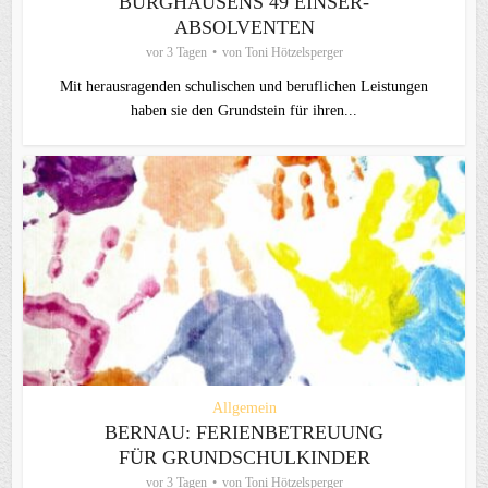
BURGHAUSENS 49 EINSER-
ABSOLVENTEN
vor 3 Tagen
von
Toni Hötzelsperger
Mit herausragenden schulischen und beruflichen Leistungen
haben sie den Grundstein für ihren...
Allgemein
BERNAU: FERIENBETREUUNG
FÜR GRUNDSCHULKINDER
vor 3 Tagen
von
Toni Hötzelsperger