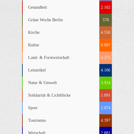
Gesundheit
2.102
Grüne Woche Berlin
570
Kirche
4.550
Kultur
8.097
Land- & Forstwirtschaft
4.275
Leitartikel
4.106
Natur & Umwelt
3.924
Solidarität & Lichtblicke
1.091
Sport
1.974
Tourismus
4.397
Wirtschaft
2.881