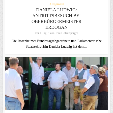
Allgemein
DANIELA LUDWIG:
ANTRITTSBESUCH BEI
OBERBÜRGERMEISTER
ERDOGAN
vor 1 Tag
von
Toni Hötzelsperger
Die Rosenheimer Bundestagsabgeordnete und Parlamentarische
Staatssekretärin Daniela Ludwig hat dem...