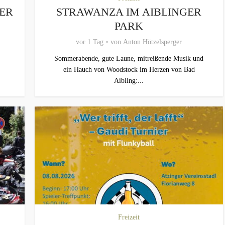
MER
STRAWANZA IM AIBLINGER
PARK
vor 1 Tag
von
Anton Hötzelsperger
Sommerabende, gute Laune, mitreißende Musik und
ein Hauch von Woodstock im Herzen von Bad
Aibling:...
Freizeit