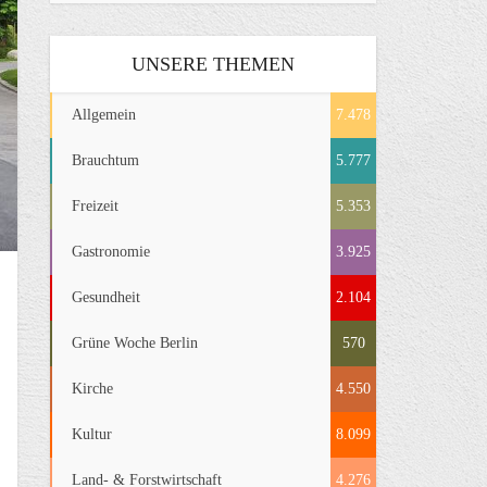
UNSERE THEMEN
Allgemein
7.478
Brauchtum
5.777
Freizeit
5.353
Gastronomie
3.925
Gesundheit
2.104
Grüne Woche Berlin
570
Kirche
4.550
Kultur
8.099
Land- & Forstwirtschaft
4.276