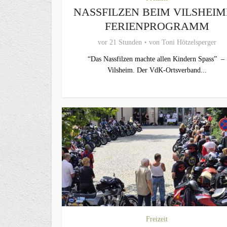
NASSFILZEN BEIM VILSHEI
FERIENPROGRAMM
vor 21 Stunden
von
Toni Hötzelsperger
“Das Nassfilzen machte allen Kindern Spass” –
Vilsheim. Der VdK-Ortsverband...
Freizeit