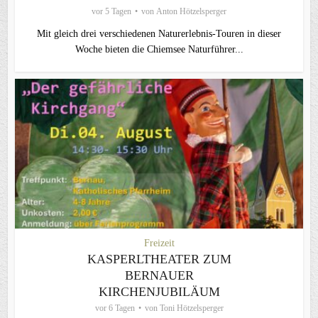
vor 5 Tagen
von
Anton Hötzelsperger
Mit gleich drei verschiedenen Naturerlebnis-Touren in dieser
Woche bieten die Chiemsee Naturführer...
Freizeit
KASPERLTHEATER ZUM
BERNAUER
KIRCHENJUBILÄUM
vor 6 Tagen
von
Toni Hötzelsperger