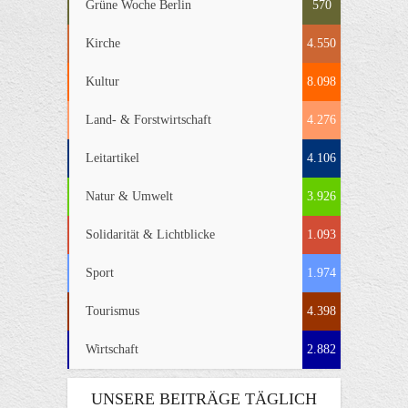
Grüne Woche Berlin
570
Kirche
4.550
Kultur
8.098
Land- & Forstwirtschaft
4.276
Leitartikel
4.106
Natur & Umwelt
3.926
Solidarität & Lichtblicke
1.093
Sport
1.974
Tourismus
4.398
Wirtschaft
2.882
UNSERE BEITRÄGE TÄGLICH