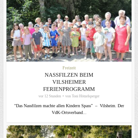
Freizeit
NASSFILZEN BEIM
VILSHEIMER
FERIENPROGRAMM
vor 12 Stunden
von
Toni Hötzelsperger
“Das Nassfilzen machte allen Kindern Spass” – Vilsheim. Der
VdK-Ortsverband...