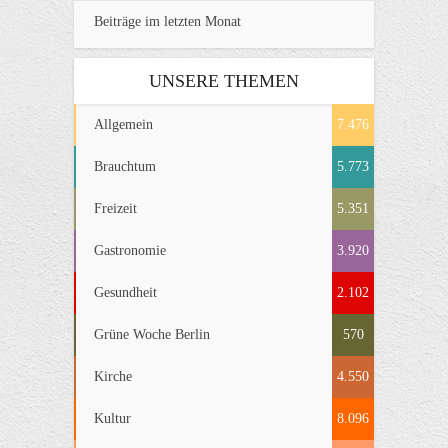
Beiträge im letzten Monat
UNSERE THEMEN
Allgemein
7.476
Brauchtum
5.773
Freizeit
5.351
Gastronomie
3.920
Gesundheit
2.102
Grüne Woche Berlin
570
Kirche
4.550
Kultur
8.096