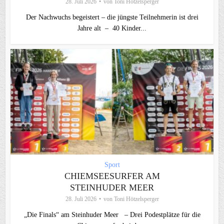
28. Juli 2026
von
Toni Hötzelsperger
Der Nachwuchs begeistert – die jüngste Teilnehmerin ist drei
Jahre alt – 40 Kinder...
Sport
CHIEMSEESURFER AM
STEINHUDER MEER
28. Juli 2026
von
Toni Hötzelsperger
„Die Finals“ am Steinhuder Meer – Drei Podestplätze für die