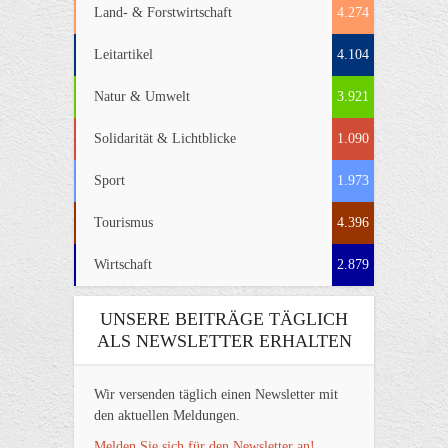
Land- & Forstwirtschaft
4.274
Leitartikel
4.104
Natur & Umwelt
3.921
Solidarität & Lichtblicke
1.090
Sport
1.973
Tourismus
4.396
Wirtschaft
2.879
UNSERE BEITRÄGE TÄGLICH
ALS NEWSLETTER ERHALTEN
Wir versenden täglich einen Newsletter mit
den aktuellen Meldungen.
Melden Sie sich für den Newsletter an!