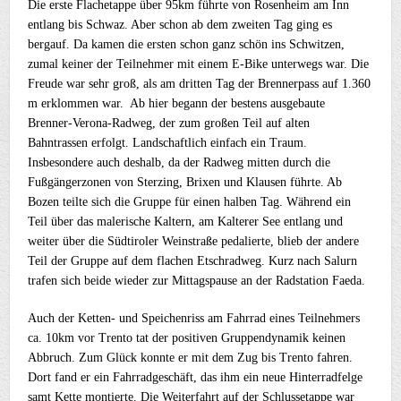
Die erste Flachetappe über 95km führte von Rosenheim am Inn
entlang bis Schwaz. Aber schon ab dem zweiten Tag ging es
bergauf. Da kamen die ersten schon ganz schön ins Schwitzen,
zumal keiner der Teilnehmer mit einem E-Bike unterwegs war. Die
Freude war sehr groß, als am dritten Tag der Brennerpass auf 1.360
m erklommen war. Ab hier begann der bestens ausgebaute
Brenner-Verona-Radweg, der zum großen Teil auf alten
Bahntrassen erfolgt. Landschaftlich einfach ein Traum.
Insbesondere auch deshalb, da der Radweg mitten durch die
Fußgängerzonen von Sterzing, Brixen und Klausen führte. Ab
Bozen teilte sich die Gruppe für einen halben Tag. Während ein
Teil über das malerische Kaltern, am Kalterer See entlang und
weiter über die Südtiroler Weinstraße pedalierte, blieb der andere
Teil der Gruppe auf dem flachen Etschradweg. Kurz nach Salurn
trafen sich beide wieder zur Mittagspause an der Radstation Faeda.
Auch der Ketten- und Speichenriss am Fahrrad eines Teilnehmers
ca. 10km vor Trento tat der positiven Gruppendynamik keinen
Abbruch. Zum Glück konnte er mit dem Zug bis Trento fahren.
Dort fand er ein Fahrradgeschäft, das ihm ein neue Hinterradfelge
samt Kette montierte. Die Weiterfahrt auf der Schlussetappe war