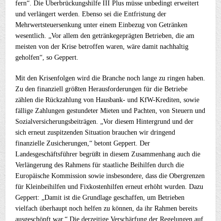
fern“. Die Überbrückungshilfe III Plus müsse unbedingt erweitert
und verlängert werden. Ebenso sei die Entfristung der
Mehrwertsteuersenkung unter einem Einbezug von Getränken
wesentlich. „Vor allem den getränkegeprägten Betrieben, die am
meisten von der Krise betroffen waren, wäre damit nachhaltig
geholfen“, so Geppert.
Mit den Krisenfolgen wird die Branche noch lange zu ringen haben.
Zu den finanziell größten Herausforderungen für die Betriebe
zählen die Rückzahlung von Hausbank- und KfW-Krediten, sowie
fällige Zahlungen gestundeter Mieten und Pachten, von Steuern und
Sozialversicherungsbeiträgen. „Vor diesem Hintergrund und der
sich erneut zuspitzenden Situation brauchen wir dringend
finanzielle Zusicherungen,“ betont Geppert. Der
Landesgeschäftsführer begrüßt in diesem Zusammenhang auch die
Verlängerung des Rahmens für staatliche Beihilfen durch die
Europäische Kommission sowie insbesondere, dass die Obergrenzen
für Kleinbeihilfen und Fixkostenhilfen erneut erhöht wurden. Dazu
Geppert: „Damit ist die Grundlage geschaffen, um Betrieben
vielfach überhaupt noch helfen zu können, da ihr Rahmen bereits
ausgeschöpft war.“ Die derzeitige Verschärfung der Regelungen auf