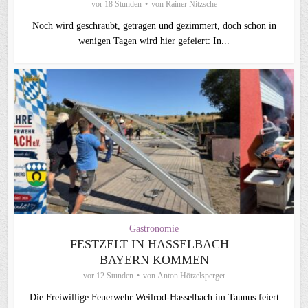
vor 18 Stunden
von
Rainer Nitzsche
Noch wird geschraubt, getragen und gezimmert, doch schon in
wenigen Tagen wird hier gefeiert: In...
Gastronomie
FESTZELT IN HASSELBACH –
BAYERN KOMMEN
vor 12 Stunden
von
Anton Hötzelsperger
Die Freiwillige Feuerwehr Weilrod-Hasselbach im Taunus feiert