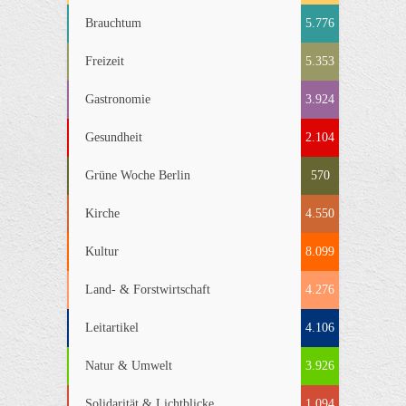
Brauchtum
5.776
Freizeit
5.353
Gastronomie
3.924
Gesundheit
2.104
Grüne Woche Berlin
570
Kirche
4.550
Kultur
8.099
Land- & Forstwirtschaft
4.276
Leitartikel
4.106
Natur & Umwelt
3.926
Solidarität & Lichtblicke
1.094