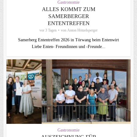
Gastronomie
ALLES KOMMT ZUM
SAMERBERGER
ENTENTREFFEN
vor 3 Tagen
von
Anton Hötzelsperger
Samerberg Ententreffen 2026 in Törwang beim Entenwirt
Liebe Enten- Freundinnen und -Freunde...
Gastronomie
AUSZEICHNUNG FÜR