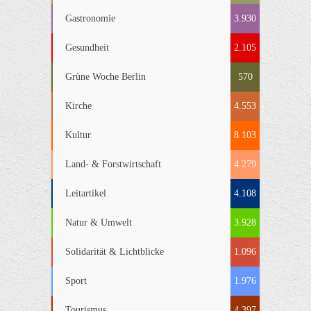
Gastronomie
3.930
Gesundheit
2.105
Grüne Woche Berlin
570
Kirche
4.553
Kultur
8.103
Land- & Forstwirtschaft
4.279
Leitartikel
4.108
Natur & Umwelt
3.928
Solidarität & Lichtblicke
1.096
Sport
1.976
Tourismus
4.397