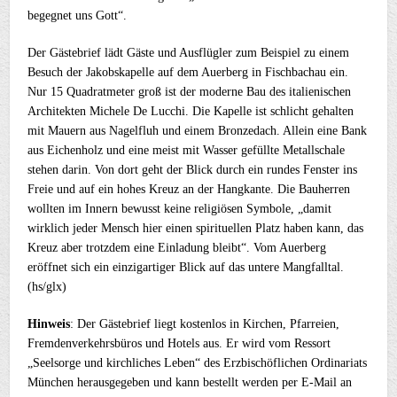
begegnet uns Gott“.
Der Gästebrief lädt Gäste und Ausflügler zum Beispiel zu einem
Besuch der Jakobskapelle auf dem Auerberg in Fischbachau ein.
Nur 15 Quadratmeter groß ist der moderne Bau des italienischen
Architekten Michele De Lucchi. Die Kapelle ist schlicht gehalten
mit Mauern aus Nagelfluh und einem Bronzedach. Allein eine Bank
aus Eichenholz und eine meist mit Wasser gefüllte Metallschale
stehen darin. Von dort geht der Blick durch ein rundes Fenster ins
Freie und auf ein hohes Kreuz an der Hangkante. Die Bauherren
wollten im Innern bewusst keine religiösen Symbole, „damit
wirklich jeder Mensch hier einen spirituellen Platz haben kann, das
Kreuz aber trotzdem eine Einladung bleibt“. Vom Auerberg
eröffnet sich ein einzigartiger Blick auf das untere Mangfalltal.
(hs/glx)
Hinweis
: Der Gästebrief liegt kostenlos in Kirchen, Pfarreien,
Fremdenverkehrsbüros und Hotels aus. Er wird vom Ressort
„Seelsorge und kirchliches Leben“ des Erzbischöflichen Ordinariats
München herausgegeben und kann bestellt werden per E-Mail an