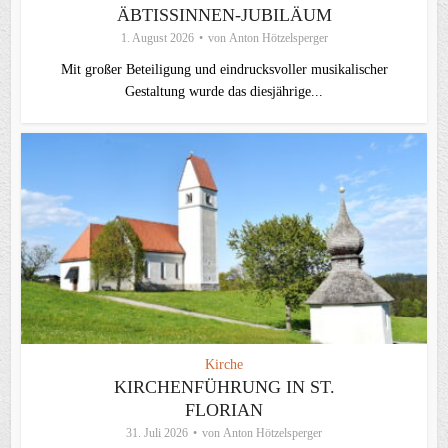
ÄBTISSINNEN-JUBILÄUM
1. August 2026
von
Anton Hötzelsperger
Mit großer Beteiligung und eindrucksvoller musikalischer
Gestaltung wurde das diesjährige...
Kirche
KIRCHENFÜHRUNG IN ST.
FLORIAN
31. Juli 2026
von
Anton Hötzelsperger