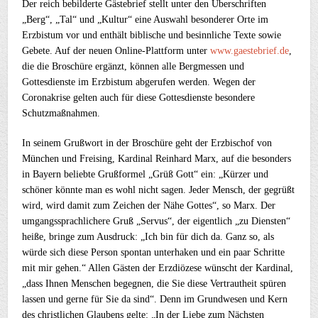
Der reich bebilderte Gästebrief stellt unter den Überschriften
„Berg“, „Tal“ und „Kultur“ eine Auswahl besonderer Orte im
Erzbistum vor und enthält biblische und besinnliche Texte sowie
Gebete. Auf der neuen Online-Plattform unter
www.gaestebrief.de
,
die die Broschüre ergänzt, können alle Bergmessen und
Gottesdienste im Erzbistum abgerufen werden. Wegen der
Coronakrise gelten auch für diese Gottesdienste besondere
Schutzmaßnahmen.
In seinem Grußwort in der Broschüre geht der Erzbischof von
München und Freising, Kardinal Reinhard Marx, auf die besonders
in Bayern beliebte Grußformel „Grüß Gott“ ein: „Kürzer und
schöner könnte man es wohl nicht sagen. Jeder Mensch, der gegrüßt
wird, wird damit zum Zeichen der Nähe Gottes“, so Marx. Der
umgangssprachlichere Gruß „Servus“, der eigentlich „zu Diensten“
heiße, bringe zum Ausdruck: „Ich bin für dich da. Ganz so, als
würde sich diese Person spontan unterhaken und ein paar Schritte
mit mir gehen.“ Allen Gästen der Erzdiözese wünscht der Kardinal,
„dass Ihnen Menschen begegnen, die Sie diese Vertrautheit spüren
lassen und gerne für Sie da sind“. Denn im Grundwesen und Kern
des christlichen Glaubens gelte: „In der Liebe zum Nächsten