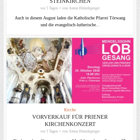
STEINKIRCHEN
vor 5 Tagen
von
Anton Hötzelsperger
Auch in diesem August laden die Katholische Pfarrei Törwang
und die evangelisch‑lutherische...
Kirche
VORVERKAUF FÜR PRIENER
KIRCHENKONZERT
vor 5 Tagen
von
Anton Hötzelsperger