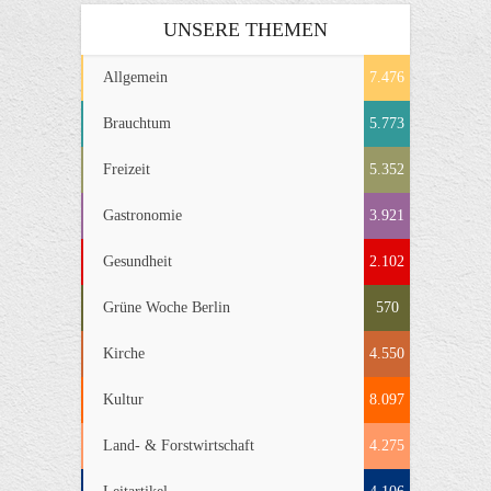
UNSERE THEMEN
Allgemein
7.476
Brauchtum
5.773
Freizeit
5.352
Gastronomie
3.921
Gesundheit
2.102
Grüne Woche Berlin
570
Kirche
4.550
Kultur
8.097
Land- & Forstwirtschaft
4.275