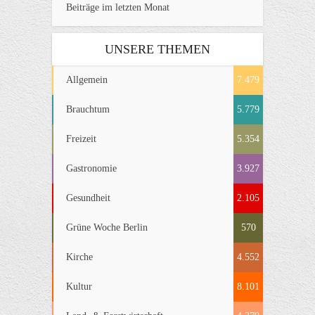
Beiträge im letzten Monat
UNSERE THEMEN
Allgemein
7.479
Brauchtum
5.779
Freizeit
5.354
Gastronomie
3.927
Gesundheit
2.105
Grüne Woche Berlin
570
Kirche
4.552
Kultur
8.101