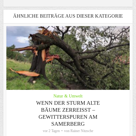
ÄHNLICHE BEITRÄGE AUS DIESER KATEGORIE
Natur & Umwelt
WENN DER STURM ALTE
BÄUME ZERREISST – G
EWITTERSPUREN AM S
AMERBERG
vor 2 Tagen
von
Rainer Nitzsche