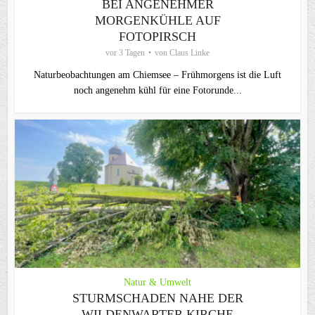
BEI ANGENEHMER
MORGENKÜHLE AUF
FOTOPIRSCH
vor 3 Tagen
von
Claus Linke
Naturbeobachtungen am Chiemsee – Frühmorgens ist die Luft
noch angenehm kühl für eine Fotorunde...
Natur & Umwelt
STURMSCHADEN NAHE DER
WILDENWARTER KIRCHE