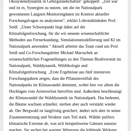
Ökosystemdynamik in Gebirgslandschaften“ gekoppelt. „Ziel war
und ist es, Synergien zu nutzen, um die im Nationalpark
gewonnenen Langzeit-Monitoringdaten im Kontext aktueller
Forschungsfragen zu analysieren“, erklärt Lehrstuhlinhaber Prof.
Seidl. „Unser Schwerpunkt liegt dabei auf der
Klimafolgenforschung, für die wir neueste wissenschaftliche
Methoden aus Fernerkundung, Simulationsmodellierung und KI im
Nationalpark anwenden.“ Aktuell arbeitet das Team rund um Prof.
Seidl und Co-Forschungsleiter Michael Maroschek an
wissenschaftlichen Fragestellungen zu den Themen Biodiversität im
Nationalpark, Walddynamik, Wildökologie und
Klimafolgenforschung. „Erste Ergebnisse aus fünf intensiven
Forschungsjahren zeigen, dass die Pflanzenvielfalt des
Nationalparks im Klimawandel abnimmt, wobei hier vor allem die
Hochlagen vom Artenverlust betroffen sind. Außerdem beschleunigt
der Klimawandel die Walddynamik im Nationalpark. Das bedeutet,
die Bäume wachsen schneller, sterben aber auch verstärkt wieder
ab. Der Bergwald ist langfristig gesichert, ändert sich aber in seiner
Zusammensetzung und Struktur zum Teil stark. Wälder puffern
klimatische Extreme ab, was sich beispielsweise Gämsen zunutze
machen. Sie suchen bei warmer Witterung die kühlende Wirkung