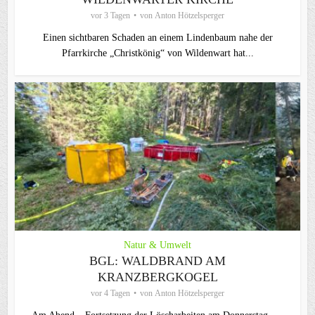
vor 3 Tagen
von
Anton Hötzelsperger
Einen sichtbaren Schaden an einem Lindenbaum nahe der
Pfarrkirche „Christkönig“ von Wildenwart hat...
Natur & Umwelt
BGL: WALDBRAND AM
KRANZBERGKOGEL
vor 4 Tagen
von
Anton Hötzelsperger