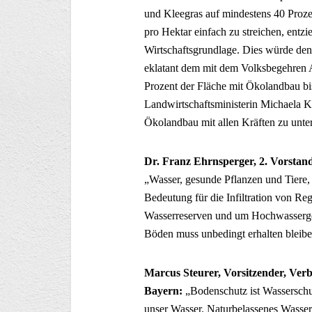
und Kleegras auf mindestens 40 Proze
pro Hektar einfach zu streichen, entz
Wirtschaftsgrundlage. Dies würde den
eklatant dem mit dem Volksbegehren Ar
Prozent der Fläche mit Ökolandbau bi
Landwirtschaftsministerin Michaela K
Ökolandbau mit allen Kräften zu unter
Dr. Franz Ehrnsperger, 2. Vorstand
„Wasser, gesunde Pflanzen und Tiere, 
Bedeutung für die Infiltration von Re
Wasserreserven und um Hochwasserge
Böden muss unbedingt erhalten bleibe
Marcus Steurer, Vorsitzender, Ve
Bayern:
„Bodenschutz ist Wasserschu
unser Wasser. Naturbelassenes Wasser,