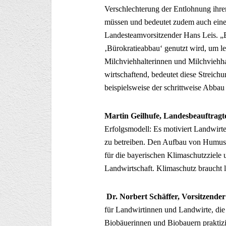
Verschlechterung der Entlohnung ihrer
müssen und bedeutet zudem auch eine 
Landesteamvorsitzender Hans Leis. „E
‚Bürokratieabbau‘ genutzt wird, um le
Milchviehhalterinnen und Milchviehhal
wirtschaftend, bedeutet diese Streichu
beispielsweise der schrittweise Abbau
Martin Geilhufe, Landesbeauftrag
Erfolgsmodell: Es motiviert Landwirte
zu betreiben. Den Aufbau von Humus je
für die bayerischen Klimaschutzziele 
Landwirtschaft. Klimaschutz braucht 
Dr. Norbert Schäffer, Vorsitzende
für Landwirtinnen und Landwirte, di
Biobäuerinnen und Biobauern prakti