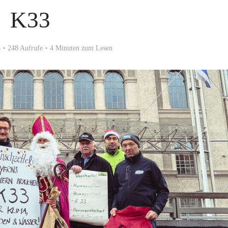
K33
4
248 Aufrufe
4 Minuten zum Lesen