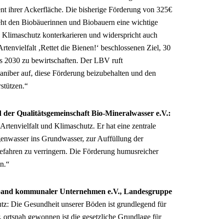
nt ihrer Ackerfläche. Die bisherige Förderung von 325€
ieht den Biobäuerinnen und Biobauern eine wichtige
 Klimaschutz konterkarieren und widerspricht auch
tenvielfalt ‚Rettet die Bienen!‘ beschlossenen Ziel, 30
s 2030 zu bewirtschaften. Der LBV ruft
aniber auf, diese Förderung beizubehalten und den
stützen.“
 der Qualitätsgemeinschaft Bio-Mineralwasser e.V.:
Artenvielfalt und Klimaschutz. Er hat eine zentrale
genwasser ins Grundwasser, zur Auffüllung der
fahren zu verringern. Die Förderung humusreicher
n.“
rband kommunaler Unternehmen e.V., Landesgruppe
tz: Die Gesundheit unserer Böden ist grundlegend für
 ortsnah gewonnen ist die gesetzliche Grundlage für