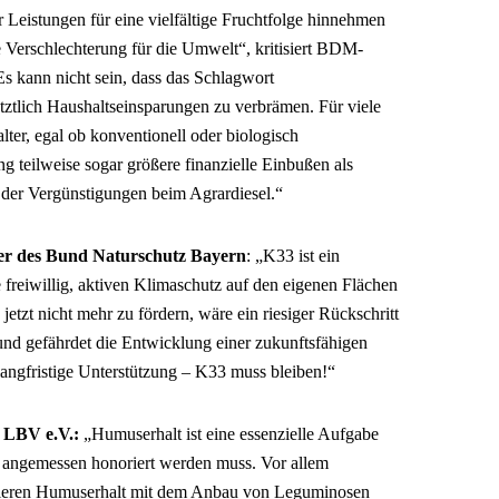
 Leistungen für eine vielfältige Fruchtfolge hinnehmen
Verschlechterung für die Umwelt“, kritisiert BDM-
s kann nicht sein, dass das Schlagwort
tztlich Haushaltseinsparungen zu verbrämen. Für viele
ter, egal ob konventionell oder biologisch
ng teilweise sogar größere finanzielle Einbußen als
 der Vergünstigungen beim Agrardiesel.“
ter des Bund Naturschutz Bayern
: „K33 ist ein
 freiwillig, aktiven Klimaschutz auf den eigenen Flächen
tzt nicht mehr zu fördern, wäre ein riesiger Rückschritt
und gefährdet die Entwicklung einer zukunftsfähigen
langfristige Unterstützung – K33 muss bleiben!“
r LBV e.V.:
„Humuserhalt ist eine essenzielle Aufgabe
e angemessen honoriert werden muss. Vor allem
zieren Humuserhalt mit dem Anbau von Leguminosen