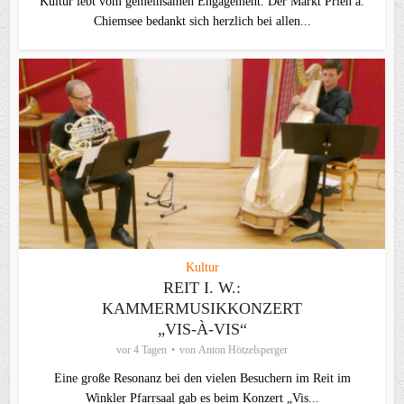
Kultur lebt vom gemeinsamen Engagement. Der Markt Prien a.
Chiemsee bedankt sich herzlich bei allen...
Kultur
REIT I. W.:
KAMMERMUSIKKONZERT
„VIS-À-VIS“
vor 4 Tagen
von
Anton Hötzelsperger
Eine große Resonanz bei den vielen Besuchern im Reit im
Winkler Pfarrsaal gab es beim Konzert „Vis...