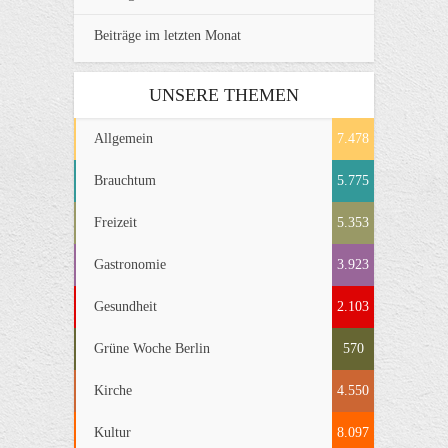
Beiträge im letzten Monat
UNSERE THEMEN
Allgemein
7.478
Brauchtum
5.775
Freizeit
5.353
Gastronomie
3.923
Gesundheit
2.103
Grüne Woche Berlin
570
Kirche
4.550
Kultur
8.097