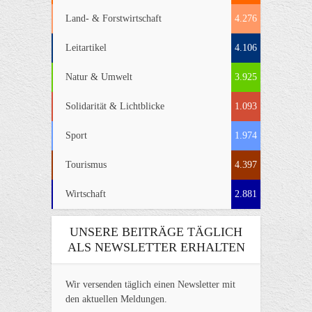
Land- & Forstwirtschaft
4.276
Leitartikel
4.106
Natur & Umwelt
3.925
Solidarität & Lichtblicke
1.093
Sport
1.974
Tourismus
4.397
Wirtschaft
2.881
UNSERE BEITRÄGE TÄGLICH
ALS NEWSLETTER ERHALTEN
Wir versenden täglich einen Newsletter mit
den aktuellen Meldungen.