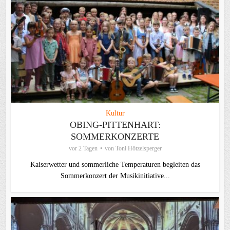
Kultur
OBING-PITTENHART:
SOMMERKONZERTE
vor 2 Tagen
von
Toni Hötzelsperger
Kaiserwetter und sommerliche Temperaturen begleiten das
Sommerkonzert der Musikinitiative...