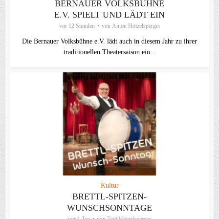
BERNAUER VOLKSBÜHNE
E.V. SPIELT UND LÄDT EIN
vor 12 Stunden
von
Anton Hötzelsperger
Die Bernauer Volksbühne e.V. lädt auch in diesem Jahr zu ihrer
traditionellen Theater­saison ein...
Kultur
BRETTL-SPITZEN-
WUNSCHSONNTAGE
vor 1 Tag
von
Toni Hötzelsperger