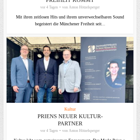
FREIHEIT KOMMT
vor 4 Tagen
von
Anton Hötzelsperger
Mit ihren zeitlosen Hits und ihrem unverwechselbaren Sound
begeistert die Münchener Freiheit seit...
Kultur
PRIENS NEUER KULTUR-
PARTNER
vor 4 Tagen
von
Anton Hötzelsperger