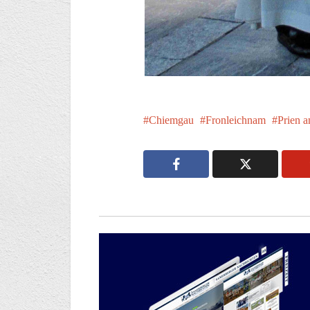
Chiemgau
Fronleichnam
Prien 