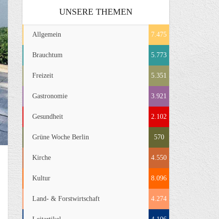
UNSERE THEMEN
Allgemein
7.475
Brauchtum
5.773
Freizeit
5.351
Gastronomie
3.921
Gesundheit
2.102
Grüne Woche Berlin
570
Kirche
4.550
Kultur
8.096
Land- & Forstwirtschaft
4.274