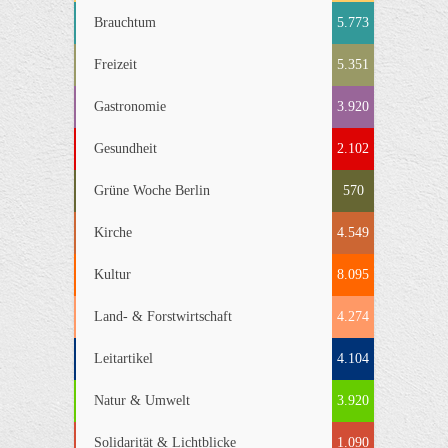
Brauchtum
5.773
Freizeit
5.351
Gastronomie
3.920
Gesundheit
2.102
Grüne Woche Berlin
570
Kirche
4.549
Kultur
8.095
Land- & Forstwirtschaft
4.274
Leitartikel
4.104
Natur & Umwelt
3.920
Solidarität & Lichtblicke
1.090