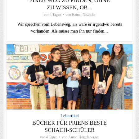
EINEN WEG ZU FINDEN, OHNE
ZU WISSEN, OB...
vor 4 Tagen
von
Rainer Nitzsche
Wir sprechen vom Lebensweg, als wäre er irgendwo bereits
vorhanden. Als müsse man ihn nur finden...
Leitartikel
BÜCHER FÜR PRIENS BESTE
SCHACH-SCHÜLER
vor 4 Tagen
von
Anton Hötzelsperger