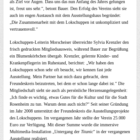
als Ziel vor Augen. Dass uns das nun Anfang des Jahres gelungen
ist, freut uns sehr.“, betont Bauer. Den Erfolg des Vereins sieht sie
auch im engen Austausch mit dem Ausstellungshaus begründet:
„Die Zusammenarbeit mit dem Lokschuppen ist unkompliziert und
vertrauensvoll.“
Lokschuppen-Leiterin Morscheiser überreichte Sylvia Krenzler den
frisch gedruckten Mitgliedsausweis, während Bauer zur Begrüßung
ein Blumenkörbchen übergab. Krenzler, gelernte Kinder- und
Krankenpflegerin im Ruhestand, berichtet: „Wir haben den
Lokschuppen schon sehr oft besucht, wir kennen fast jede
Ausstellung. Mein Partner hat mich dazu gebracht, dem
Freundeskreis beizutreten, bei dem er schon lange dabei ist.“ Die
Mitgliedschaft sieht sie auch als persönliche Herzensangelegenheit:
„Ich finde es wichtig, etwas Gutes für die Kultur und für die Stadt
Rosenheim zu tun. Warum denn auch nicht?“ Seit seiner Gründung
im Jahr 2008 unterstützt der Freundeskreis die Ausstellungsprojekte
des Lokschuppens. Im vergangenen Jahr stellte der Verein 25.000
Euro zur Verfügung. Mit dieser Summe wurde die immersive
Multimedia-Installation „Untergang der
Titanic
“ in der vergangenen
Ausstellung realisiert.