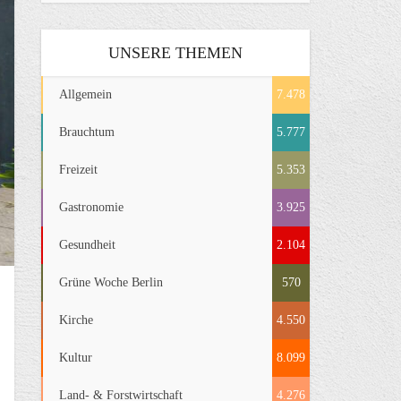
UNSERE THEMEN
Allgemein
7.478
Brauchtum
5.777
Freizeit
5.353
Gastronomie
3.925
Gesundheit
2.104
Grüne Woche Berlin
570
Kirche
4.550
Kultur
8.099
Land- & Forstwirtschaft
4.276