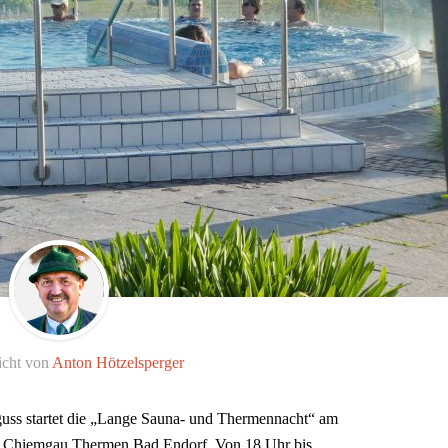
icht von
Anton Hötzelsperger
uss startet die „Lange Sauna- und Thermennacht“ am
n Chiemgau Thermen Bad Endorf. Von 18 Uhr bis