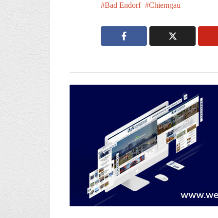
Bad Endorf
Chiemgau