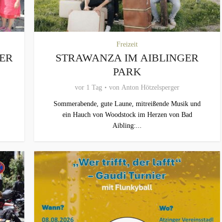
Freizeit
MER
STRAWANZA IM AIBLINGER
PARK
vor 1 Tag
von
Anton Hötzelsperger
Sommerabende, gute Laune, mitreißende Musik und
ein Hauch von Woodstock im Herzen von Bad
Aibling:...