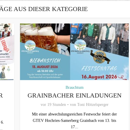
ÄGE AUS DIESER KATEGORIE
Brauchtum
R
GRAINBACHER EINLADUNGEN
vor 19 Stunden
von
Toni Hötzelsperger
Mit einer abwechslungsreichen Festwoche feiert der
GTEV Hochries-Samerberg Grainbach von 13. bis
 6.
17...
..