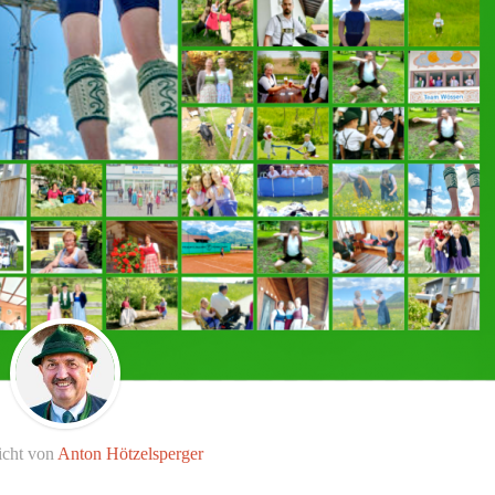
icht von
Anton Hötzelsperger