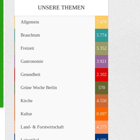
UNSERE THEMEN
Allgemein
7.478
Brauchtum
5.774
Freizeit
5.352
Gastronomie
3.921
Gesundheit
2.102
Grüne Woche Berlin
570
Kirche
4.550
Kultur
8.097
Land- & Forstwirtschaft
4.275