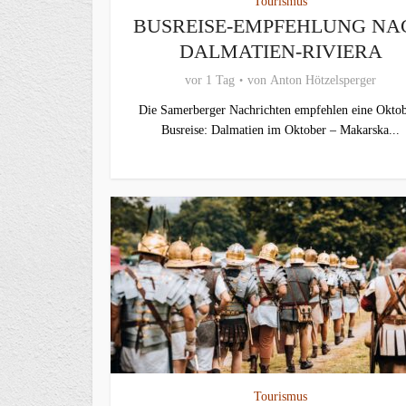
Tourismus
BUSREISE-EMPFEHLUNG NA
DALMATIEN-RIVIERA
vor 1 Tag
von
Anton Hötzelsperger
Die Samerberger Nachrichten empfehlen eine Oktob
Busreise: Dalmatien im Oktober – Makarska...
Tourismus