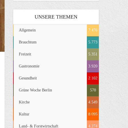
UNSERE THEMEN
Allgemein
7.476
Brauchtum
5.773
Freizeit
5.351
Gastronomie
3.920
Gesundheit
2.102
Grüne Woche Berlin
570
Kirche
4.549
Kultur
8.095
Land- & Forstwirtschaft
4.274