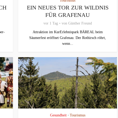
Tourismus
CH
EIN NEUES TOR ZUR WILDNIS
FÜR GRAFENAU
vor 1 Tag
von
Günther Freund
er-
Attraktion im KurErlebnispark BÄREAL beim
Säumerfest eröffnet Grafenau. Der Rothirsch röhrt,
wenn...
Gesundheit
Tourismus
•