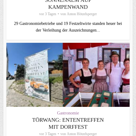
SONNENALM AUF
KAMPENWAND
vor 3 Tagen
von
Anton Hötzelsperger
29 Gastronomiebetriebe und 19 Festzeltwirte standen heuer bei
der Verleihung der Auszeichnungen...
Gastronomie
TÖRWANG: ENTENTREFFEN
MIT DORFFEST
vor 3 Tagen
von
Anton Hötzelsperger