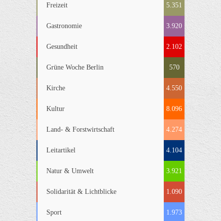
Freizeit
5.351
Gastronomie
3.920
Gesundheit
2.102
Grüne Woche Berlin
570
Kirche
4.550
Kultur
8.096
Land- & Forstwirtschaft
4.274
Leitartikel
4.104
Natur & Umwelt
3.921
Solidarität & Lichtblicke
1.090
Sport
1.973