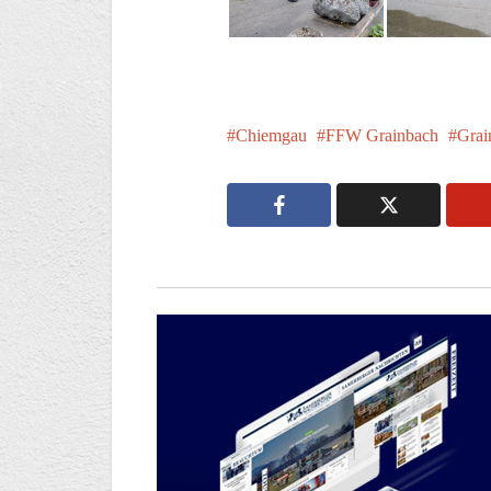
Chiemgau
FFW Grainbach
Grai