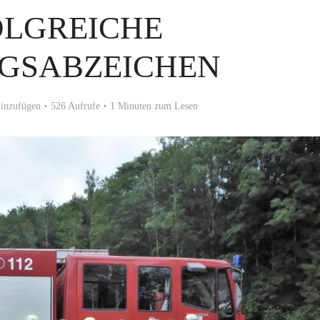
OLGREICHE
NGSABZEICHEN
inzufügen
526 Aufrufe
1 Minuten zum Lesen