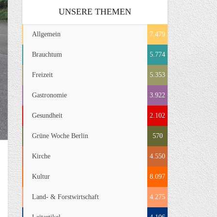
UNSERE THEMEN
Allgemein
7.479
Brauchtum
5.774
Freizeit
5.353
Gastronomie
3.922
Gesundheit
2.102
Grüne Woche Berlin
570
Kirche
4.550
Kultur
8.097
Land- & Forstwirtschaft
4.275