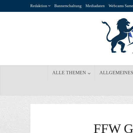
Redaktion
Bannerschaltung
Mediadaten
Webcams Same
ALLE THEMEN
ALLGEMEINE
FFW 