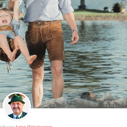
icht von
Anton Hötzelsperger