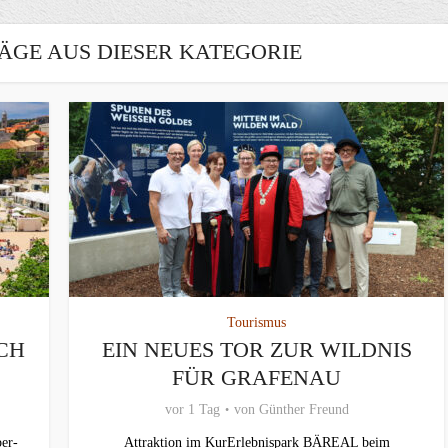
ÄGE AUS DIESER KATEGORIE
Tourismus
CH
EIN NEUES TOR ZUR WILDNIS
FÜR GRAFENAU
vor 1 Tag
von
Günther Freund
er-
Attraktion im KurErlebnispark BÄREAL beim