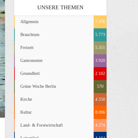
UNSERE THEMEN
Allgemein
7.476
Brauchtum
5.773
Freizeit
5.351
Gastronomie
3.920
Gesundheit
2.102
Grüne Woche Berlin
570
Kirche
4.550
Kultur
8.096
Land- & Forstwirtschaft
4.274