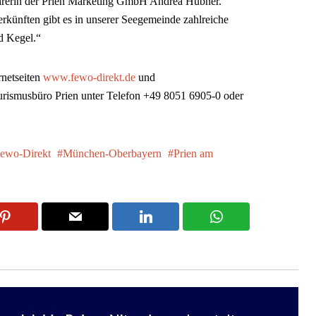
ührerin der Prien Marketing GmbH Andrea Hübner.
rkünften gibt es in unserer Seegemeinde zahlreiche
d Kegel.“
rnetseiten
www.fewo-direkt.de
und
rismusbüro Prien unter Telefon +49 8051 6905-0 oder
ewo-Direkt
München-Oberbayern
Prien am