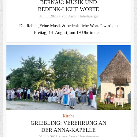
BERNAU: MUSIK UND
BEDENK-LICHE WORTE
30. Juli 2026
von
Anton Hötzelsperger
Die Reihe „Feine Musik & bedenk-liche Worte“ wird am
Freitag, 14. August, um 19 Uhr in der...
Kirche
GRIEBLING: VEREHRUNG AN
DER ANNA-KAPELLE
29. Juli 2026
von
Anton Hötzelsperger