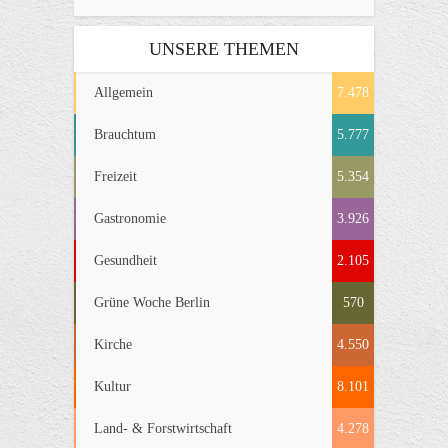
UNSERE THEMEN
Allgemein
7.478
Brauchtum
5.777
Freizeit
5.354
Gastronomie
3.926
Gesundheit
2.105
Grüne Woche Berlin
570
Kirche
4.550
Kultur
8.101
Land- & Forstwirtschaft
4.278