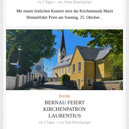
vor 2 Tagen
von
Anton Hötzelsperger
Mit einem festlichen Konzert setzt die Kirchenmusik Mariä
Himmelfahrt Prien am Sonntag, 25. Oktober...
Kirche
BERNAU FEIERT
KIRCHENPATRON
LAURENTIUS
vor 3 Tagen
von
Toni Hötzelsperger