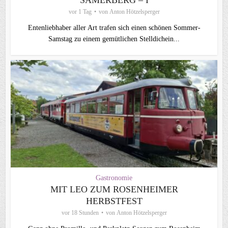
SAMERBERG – I
vor 1 Tag
von
Anton Hötzelsperger
Entenliebhaber aller Art trafen sich einen schönen Sommer-
Samstag zu einem gemütlichen Stelldichein...
Gastronomie
MIT LEO ZUM ROSENHEIMER
HERBSTFEST
vor 18 Stunden
von
Anton Hötzelsperger