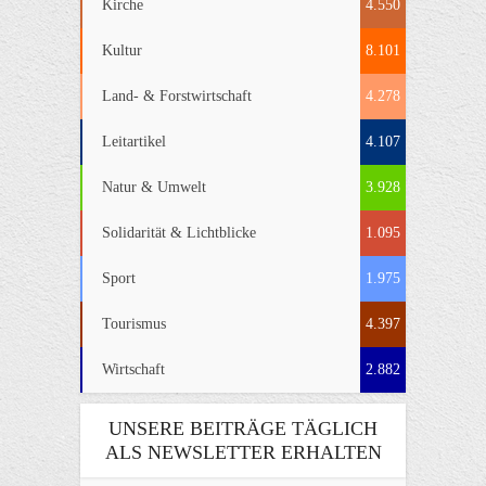
Kirche
4.550
Kultur
8.101
Land- & Forstwirtschaft
4.278
Leitartikel
4.107
Natur & Umwelt
3.928
Solidarität & Lichtblicke
1.095
Sport
1.975
Tourismus
4.397
Wirtschaft
2.882
UNSERE BEITRÄGE TÄGLICH
ALS NEWSLETTER ERHALTEN