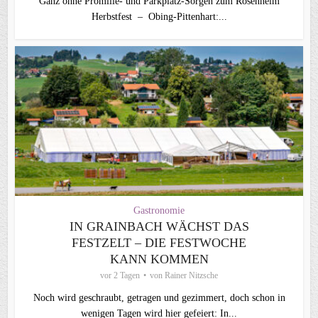
Ganz ohne Promille- und Parkplatz-Sorgen zum Rosenheim
Herbstfest – Obing-Pittenhart:...
Gastronomie
IN GRAINBACH WÄCHST DAS
FESTZELT – DIE FESTWOCHE
KANN KOMMEN
vor 2 Tagen
von
Rainer Nitzsche
Noch wird geschraubt, getragen und gezimmert, doch schon in
wenigen Tagen wird hier gefeiert: In...