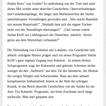
Pudels Kern“ von Goethe? So mehrdeutig wie der Titel sind auch
dieses Mal wieder seine skurrilen Geschichten, Querverbindungen
und Gedankensprünge, die längst zum Markenzeichen der höchst
unterhaltsamen Vorstellungen geworden sind. „Was macht Hannibal
mit seinem Resturlaub?“ „Weshalb lässt sich die eigene Tochter
nicht von der Nussallergie überzeugen?“ „Und warum würde
Stefan Kröll ein Lieblingswort der Deutschen, nämlich –Stress-
gerne aus dem Wortschatz verbannen?“
Die Verbindung von Globalem mit Lokalem, von Geschichte und
absurd- schrägem Humor prägen auch im neuen Programm Stefan
Kröll´s ganz eigenen Zugang zum Kabarett. In seinem dritten
Soloprogramm wagt der Kabarettist und gelernte Schreiner nichts
weniger als den „Aufbruch“ aus dem Tal des Jammerns, der Heimat
der ewigen Nörgler und Schwarzseher. Raus aus dem seltsam
komplizierten Selbstmitleid, hinein in die Welt der schrägen
Komik, in das Reich skurriler Geschichten von der Antike bis ins
Jetzt. Ein Kabarett- Programm, das beim Zuschauer noch lange
nachwirkt. Man darf gespannt sein.