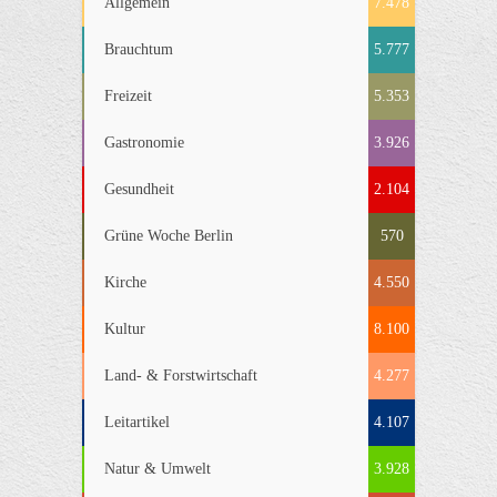
Allgemein
7.478
Brauchtum
5.777
Freizeit
5.353
Gastronomie
3.926
Gesundheit
2.104
Grüne Woche Berlin
570
Kirche
4.550
Kultur
8.100
Land- & Forstwirtschaft
4.277
Leitartikel
4.107
Natur & Umwelt
3.928