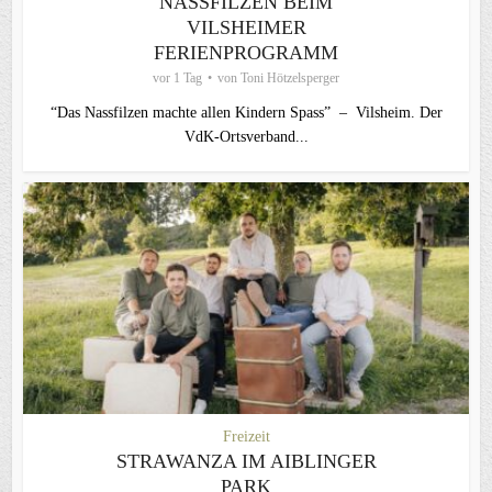
NASSFILZEN BEIM
VILSHEIMER
FERIENPROGRAMM
vor 1 Tag
von
Toni Hötzelsperger
“Das Nassfilzen machte allen Kindern Spass” – Vilsheim. Der
VdK-Ortsverband...
Freizeit
STRAWANZA IM AIBLINGER
PARK