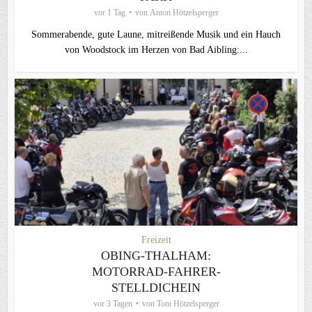
vor 1 Tag
von
Anton Hötzelsperger
Sommerabende, gute Laune, mitreißende Musik und ein Hauch
von Woodstock im Herzen von Bad Aibling:...
Freizeit
OBING-THALHAM:
MOTORRAD-FAHRER-
STELLDICHEIN
vor 3 Tagen
von
Toni Hötzelsperger