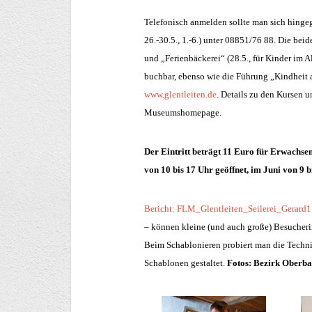
Telefonisch anmelden sollte man sich hingege
26.-30.5., 1.-6.) unter 08851/76 88. Die beid
und „Ferienbäckerei“ (28.5., für Kinder im A
buchbar, ebenso wie die Führung „Kindheit a
www.glentleiten.de
. Details zu den Kursen 
Museumshomepage.
Der Eintritt beträgt 11 Euro für Erwachsen
von 10 bis 17 Uhr geöffnet, im Juni von 9 b
Bericht: FLM_Glentleiten_Seilerei_Gerard1
– können kleine (und auch große) Besuche
Beim Schablonieren probiert man die Techni
Schablonen gestaltet.
Fotos: Bezirk Oberba