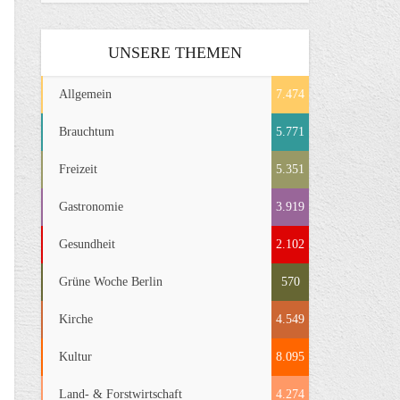
UNSERE THEMEN
Allgemein
7.474
Brauchtum
5.771
Freizeit
5.351
Gastronomie
3.919
Gesundheit
2.102
Grüne Woche Berlin
570
Kirche
4.549
Kultur
8.095
Land- & Forstwirtschaft
4.274