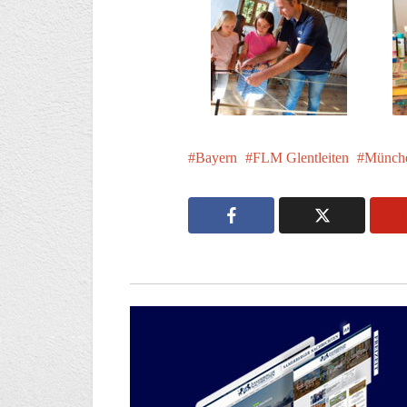
Bayern
FLM Glentleiten
Münche