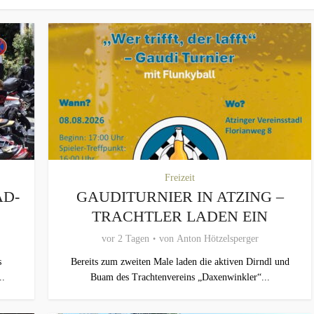
Freizeit
AD-
GAUDITURNIER IN ATZING –
TRACHTLER LADEN EIN
vor 2 Tagen
von
Anton Hötzelsperger
s
Bereits zum zweiten Male laden die aktiven Dirndl und
..
Buam des Trachtenvereins „Daxenwinkler“...