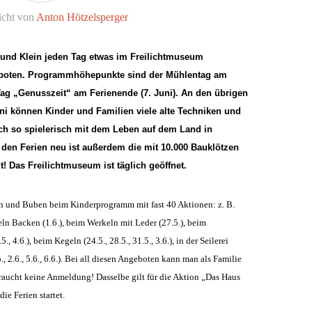
icht von
Anton Hötzelsperger
ß und Klein jeden Tag etwas im Freilichtmuseum
geboten. Programmhöhepunkte sind der Mühlentag am
Tag „Genusszeit“ am Ferienende (7. Juni). An den übrigen
ni können Kinder und Familien viele alte Techniken und
ch so spielerisch mit dem Leben auf dem Land in
 den Ferien neu ist außerdem die mit 10.000 Bauklötzen
! Das Freilichtmuseum ist täglich geöffnet.
 und Buben beim Kinderprogramm mit fast 40 Aktionen: z. B.
feln Backen (1.6.), beim Werkeln mit Leder (27.5.), beim
., 4.6.), beim Kegeln (24.5., 28.5., 31.5., 3.6.), in der Seilerei
5., 2.6., 5.6., 6.6.). Bei all diesen Angeboten kann man als Familie
aucht keine Anmeldung! Dasselbe gilt für die Aktion „Das Haus
die Ferien startet.