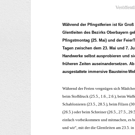
Veröffentl
Während der Pfingstferien ist für Gro
Glentleiten des Bezirks Oberbayern 
Pfingstmontag (25. Mai) und der Feier
Tagen zwischen dem 23. Mai und 7. Ju
Handwerke selbst ausprobieren und si
früheren Zeiten auseinandersetzen. Ab
ausgestattete immersive Bausteine-Welt
Während der Ferien vergnügen sich Mädchen
beim Stoffdruck (25.5., 1.6., 2.6.), beim Waf
Schablonieren (23.5., 28.5.), beim Filzen (30.5
(26.5.) oder beim Schreiner (26.5., 27.5., 29.
einfach vorbeikommen und mitmachen, es br
und wir“, mit der die Glentleiten am 23.5. in 