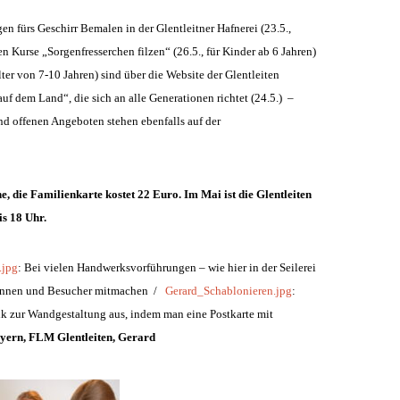
n fürs Geschirr Bemalen in der Glentleitner Hafnerei (23.5.,
en Kurse „Sorgenfresserchen filzen“ (26.5., für Kinder ab 6 Jahren)
lter von 7-10 Jahren) sind über die Website der Glentleiten
uf dem Land“, die sich an alle Generationen richtet (24.5.) –
und offenen Angeboten stehen ebenfalls auf der
e, die Familienkarte kostet 22 Euro. Im Mai ist die Glentleiten
is 18 Uhr.
.jpg
: Bei vielen Handwerksvorführungen – wie hier in der Seilerei
rinnen und Besucher mitmachen /
Gerard_Schablonieren.jpg
:
k zur Wandgestaltung aus, indem man eine Postkarte mit
yern, FLM Glentleiten, Gerard