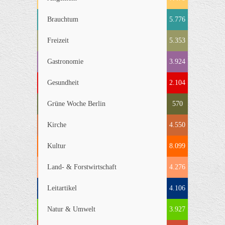
Brauchtum
5.776
Freizeit
5.353
Gastronomie
3.924
Gesundheit
2.104
Grüne Woche Berlin
570
Kirche
4.550
Kultur
8.099
Land- & Forstwirtschaft
4.276
Leitartikel
4.106
Natur & Umwelt
3.927