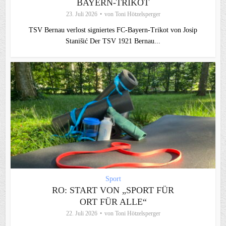
BAYERN-TRIKOT
23. Juli 2026
von
Toni Hötzelsperger
TSV Bernau verlost signiertes FC‑Bayern‑Trikot von Josip
Stanišić Der TSV 1921 Bernau...
Sport
RO: START VON „SPORT FÜR
ORT FÜR ALLE“
22. Juli 2026
von
Toni Hötzelsperger