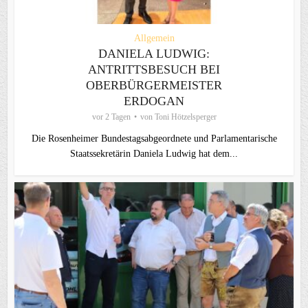
Allgemein
DANIELA LUDWIG:
ANTRITTSBESUCH BEI
OBERBÜRGERMEISTER
ERDOGAN
vor 2 Tagen
von
Toni Hötzelsperger
Die Rosenheimer Bundestagsabgeordnete und Parlamentarische
Staatssekretärin Daniela Ludwig hat dem...