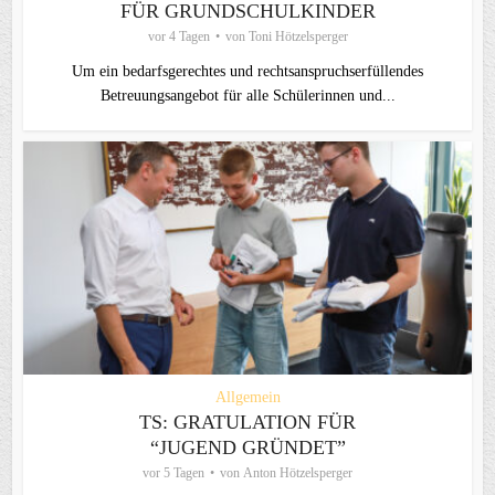
FÜR GRUNDSCHULKINDER
vor 4 Tagen
von
Toni Hötzelsperger
Um ein bedarfsgerechtes und rechtsanspruchserfüllendes
Betreuungsangebot für alle Schülerinnen und...
Allgemein
TS: GRATULATION FÜR
“JUGEND GRÜNDET”
vor 5 Tagen
von
Anton Hötzelsperger