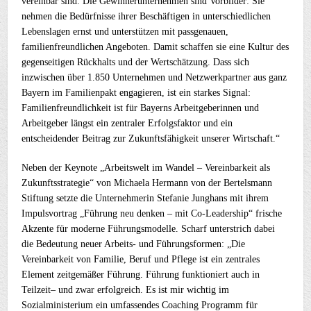
vereinbar sind. Die Gewinnerunternehmen sind Vorbilder: Sie
nehmen die Bedürfnisse ihrer Beschäftigen in unterschiedlichen
Lebenslagen ernst und unterstützen mit passgenauen,
familienfreundlichen Angeboten. Damit schaffen sie eine Kultur des
gegenseitigen Rückhalts und der Wertschätzung. Dass sich
inzwischen über 1.850 Unternehmen und Netzwerkpartner aus ganz
Bayern im Familienpakt engagieren, ist ein starkes Signal:
Familienfreundlichkeit ist für Bayerns Arbeitgeberinnen und
Arbeitgeber längst ein zentraler Erfolgsfaktor und ein
entscheidender Beitrag zur Zukunftsfähigkeit unserer Wirtschaft.“
Neben der Keynote „Arbeitswelt im Wandel – Vereinbarkeit als
Zukunftsstrategie“ von Michaela Hermann von der Bertelsmann
Stiftung setzte die Unternehmerin Stefanie Junghans mit ihrem
Impulsvortrag „Führung neu denken – mit Co-Leadership“ frische
Akzente für moderne Führungsmodelle. Scharf unterstrich dabei
die Bedeutung neuer Arbeits- und Führungsformen: „Die
Vereinbarkeit von Familie, Beruf und Pflege ist ein zentrales
Element zeitgemäßer Führung. Führung funktioniert auch in
Teilzeit– und zwar erfolgreich. Es ist mir wichtig im
Sozialministerium ein umfassendes Coaching Programm für