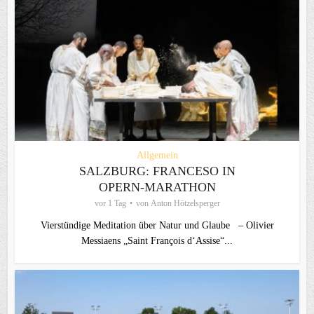
Allgemein
SALZBURG: FRANCESO IN
OPERN-MARATHON
vor 1 Tag
von
Anton Hötzelsperger
Vierstündige Meditation über Natur und Glaube – Olivier
Messiaens „Saint François d‘Assise“...