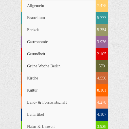
Allgemein
7.478
Brauchtum
5.777
Freizeit
5.354
Gastronomie
3.926
Gesundheit
2.105
Grüne Woche Berlin
570
Kirche
4.550
Kultur
8.101
Land- & Forstwirtschaft
4.278
Leitartikel
4.107
Natur & Umwelt
3.928