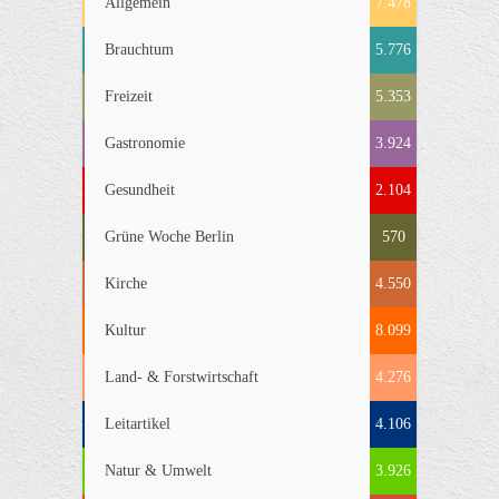
Allgemein
7.478
Brauchtum
5.776
Freizeit
5.353
Gastronomie
3.924
Gesundheit
2.104
Grüne Woche Berlin
570
Kirche
4.550
Kultur
8.099
Land- & Forstwirtschaft
4.276
Leitartikel
4.106
Natur & Umwelt
3.926