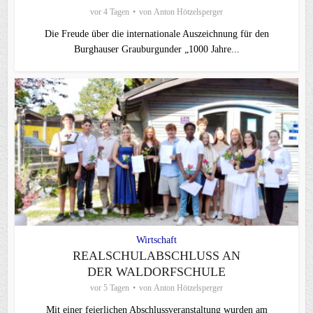
vor 4 Tagen
von
Anton Hötzelsperger
Die Freude über die internationale Auszeichnung für den
Burghauser Grauburgunder „1000 Jahre...
Wirtschaft
REALSCHULABSCHLUSS AN
DER WALDORFSCHULE
vor 5 Tagen
von
Anton Hötzelsperger
Mit einer feierlichen Abschlussveranstaltung wurden am