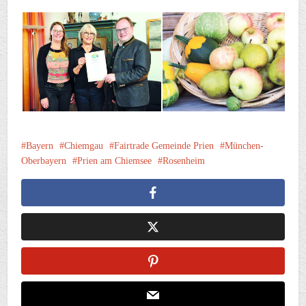
Bayern
Chiemgau
Fairtrade Gemeinde Prien
München-
Oberbayern
Prien am Chiemsee
Rosenheim