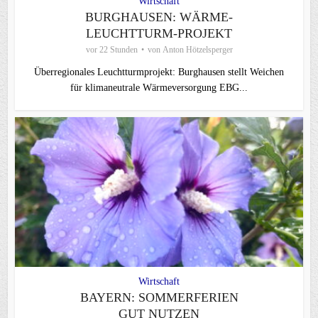
Wirtschaft
BURGHAUSEN: WÄRME-
LEUCHTTURM-PROJEKT
vor 22 Stunden
von
Anton Hötzelsperger
Überregionales Leuchtturmprojekt: Burghausen stellt Weichen
für klimaneutrale Wärmeversorgung EBG...
Wirtschaft
BAYERN: SOMMERFERIEN
GUT NUTZEN