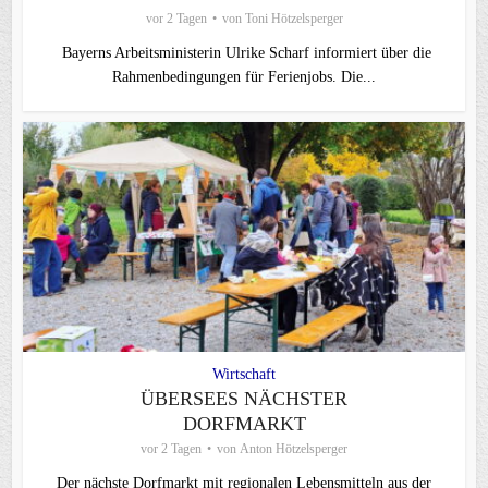
vor 2 Tagen
von
Toni Hötzelsperger
Bayerns Arbeitsministerin Ulrike Scharf informiert über die
Rahmenbedingungen für Ferienjobs. Die...
Wirtschaft
ÜBERSEES NÄCHSTER
DORFMARKT
vor 2 Tagen
von
Anton Hötzelsperger
Der nächste Dorfmarkt mit regionalen Lebensmitteln aus der