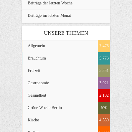
Beiträge der letzten Woche
Beiträge im letzten Monat
UNSERE THEMEN
Allgemein
7.476
Brauchtum
5.773
Freizeit
5.351
Gastronomie
3.921
Gesundheit
2.102
Grüne Woche Berlin
570
Kirche
4.550