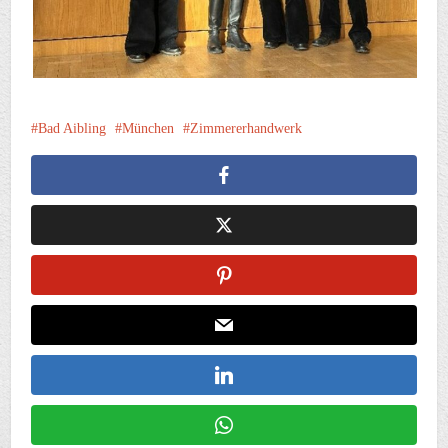
Bad Aibling
München
Zimmererhandwerk