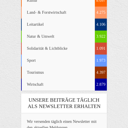
Kultur
8.097
Land- & Forstwirtschaft
4.275
Leitartikel
4.106
Natur & Umwelt
3.922
Solidarität & Lichtblicke
1.091
Sport
1.973
Tourismus
4.397
Wirtschaft
2.879
UNSERE BEITRÄGE TÄGLICH
ALS NEWSLETTER ERHALTEN
Wir versenden täglich einen Newsletter mit
den aktuellen Meldungen.