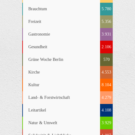
Brauchtum
5.780
Freizeit
5.356
Gastronomie
3.931
Gesundheit
2.106
Grüne Woche Berlin
570
Kirche
4.553
Kultur
8.104
Land- & Forstwirtschaft
4.279
Leitartikel
4.108
Natur & Umwelt
3.929