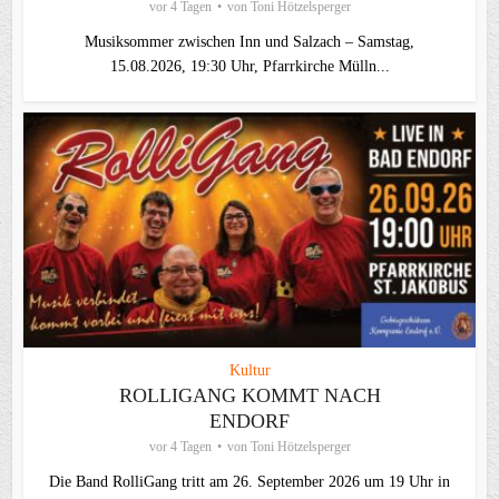
vor 4 Tagen
von
Toni Hötzelsperger
Musiksommer zwischen Inn und Salzach – Samstag,
15.08.2026, 19:30 Uhr, Pfarrkirche Mülln...
Kultur
ROLLIGANG KOMMT NACH
ENDORF
vor 4 Tagen
von
Toni Hötzelsperger
Die Band RolliGang tritt am 26. September 2026 um 19 Uhr in