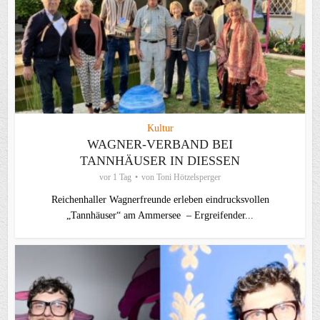
Kultur
WAGNER-VERBAND BEI
TANNHÄUSER IN DIESSEN
vor 1 Tag
von
Toni Hötzelsperger
Reichenhaller Wagnerfreunde erleben eindrucksvollen
„Tannhäuser“ am Ammersee – Ergreifender...