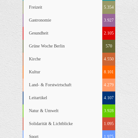
Freizeit
5.354
Gastronomie
3.927
Gesundheit
2.105
Grüne Woche Berlin
570
Kirche
4.550
Kultur
8.101
Land- & Forstwirtschaft
4.279
Leitartikel
4.107
Natur & Umwelt
3.928
Solidarität & Lichtblicke
1.095
Sport
1.975