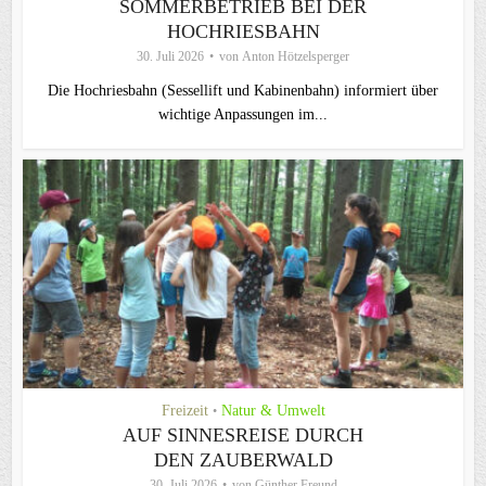
SOMMERBETRIEB BEI DER
HOCHRIESBAHN
30. Juli 2026
von
Anton Hötzelsperger
Die Hochriesbahn (Sessellift und Kabinenbahn) informiert über
wichtige Anpassungen im...
Freizeit
Natur & Umwelt
•
AUF SINNESREISE DURCH
DEN ZAUBERWALD
30. Juli 2026
von
Günther Freund