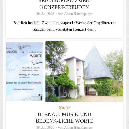
REI: ORGELSOMMER-
KONZERT-FREUDEN
30. Juli 2026
von
Anton Hötzelsperger
Bad Reichenhall. Zwei herausragende Werke der Orgelliteratur
standen beim vorletzten Konzert des...
Kirche
BERNAU: MUSIK UND
BEDENK-LICHE WORTE
30. Juli 2026
von
Anton Hötzelsperger