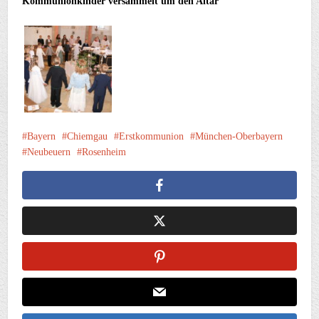
Kommunionkinder versammelt um den Altar
Bayern
Chiemgau
Erstkommunion
München-Oberbayern
Neubeuern
Rosenheim