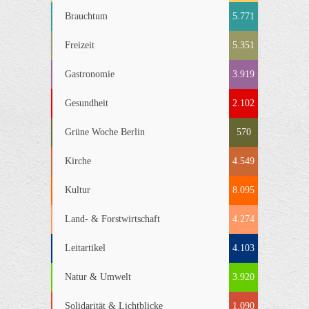
Brauchtum
5.771
Freizeit
5.351
Gastronomie
3.919
Gesundheit
2.102
Grüne Woche Berlin
570
Kirche
4.549
Kultur
8.095
Land- & Forstwirtschaft
4.274
Leitartikel
4.103
Natur & Umwelt
3.920
Solidarität & Lichtblicke
1.090