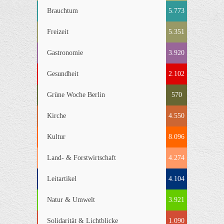
Brauchtum
5.773
Freizeit
5.351
Gastronomie
3.920
Gesundheit
2.102
Grüne Woche Berlin
570
Kirche
4.550
Kultur
8.096
Land- & Forstwirtschaft
4.274
Leitartikel
4.104
Natur & Umwelt
3.921
Solidarität & Lichtblicke
1.090