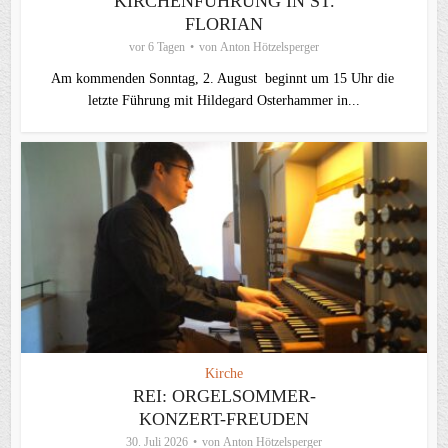
KIRCHENFÜHRUNG IN ST.
FLORIAN
vor 6 Tagen
von
Anton Hötzelsperger
Am kommenden Sonntag, 2. August beginnt um 15 Uhr die
letzte Führung mit Hildegard Osterhammer in...
Kirche
REI: ORGELSOMMER-
KONZERT-FREUDEN
30. Juli 2026
von
Anton Hötzelsperger