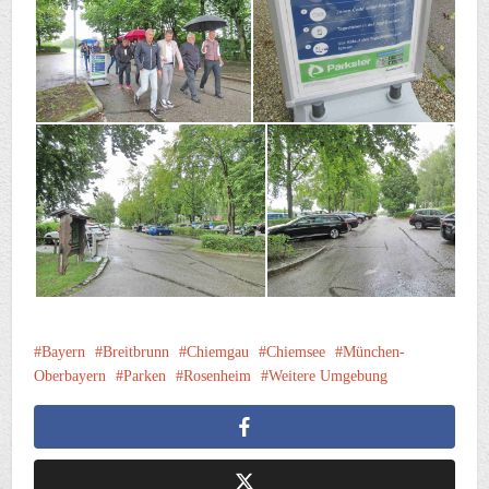
Bayern
Breitbrunn
Chiemgau
Chiemsee
München-
Oberbayern
Parken
Rosenheim
Weitere Umgebung