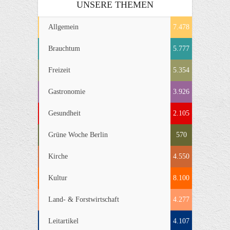
UNSERE THEMEN
Allgemein
7.478
Brauchtum
5.777
Freizeit
5.354
Gastronomie
3.926
Gesundheit
2.105
Grüne Woche Berlin
570
Kirche
4.550
Kultur
8.100
Land- & Forstwirtschaft
4.277
Leitartikel
4.107