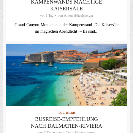
KAMPENWANDS MÄCHTIGE
KAISERSÄLE
vor 1 Tag
von
Anton Hötzelsperger
Grand-Canyon-Momente an der Kampenwand: Die Kaisersäle
im magischen Abendlicht – Es sind...
Tourismus
BUSREISE-EMPFEHLUNG
NACH DALMATIEN-RIVIERA
vor 3 Tagen
von
Anton Hötzelsperger