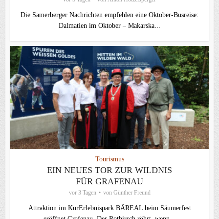
Die Samerberger Nachrichten empfehlen eine Oktober-Busreise:
Dalmatien im Oktober – Makarska...
Tourismus
EIN NEUES TOR ZUR WILDNIS
FÜR GRAFENAU
vor 3 Tagen
von
Günther Freund
Attraktion im KurErlebnispark BÄREAL beim Säumerfest
eröffnet Grafenau. Der Rothirsch röhrt, wenn...