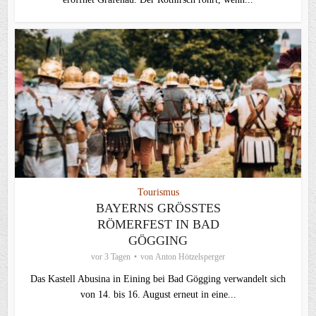
Tourismus
BAYERNS GRÖSSTES R
ÖMERFEST IN BAD G
ÖGGING
vor 3 Tagen
von
Anton Hötzelsperger
Das Kastell Abusina in Eining bei Bad Gögging verwandelt sich
von 14. bis 16. August erneut in eine...