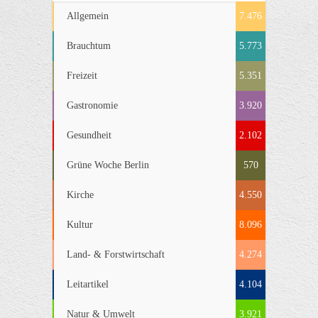
Allgemein
7.476
Brauchtum
5.773
Freizeit
5.351
Gastronomie
3.920
Gesundheit
2.102
Grüne Woche Berlin
570
Kirche
4.550
Kultur
8.096
Land- & Forstwirtschaft
4.274
Leitartikel
4.104
Natur & Umwelt
3.921