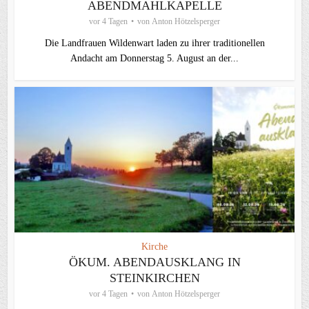
ABENDMAHLKAPELLE
vor 4 Tagen
von
Anton Hötzelsperger
Die Landfrauen Wildenwart laden zu ihrer traditionellen
Andacht am Donnerstag 5. August an der...
Kirche
ÖKUM. ABENDAUSKLANG IN
STEINKIRCHEN
vor 4 Tagen
von
Anton Hötzelsperger