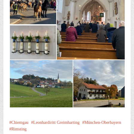
Chiemgau
Leonhardiritt Greimharting
München-Oberbayern
Rimsting