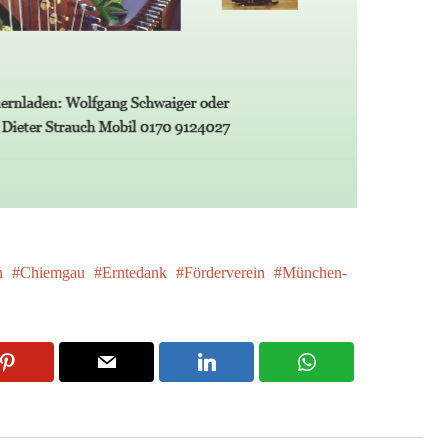
n
Chiemgau
Erntedank
Förderverein
München-