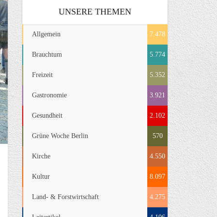
UNSERE THEMEN
Allgemein
7.478
Brauchtum
5.774
Freizeit
5.352
Gastronomie
3.921
Gesundheit
2.102
Grüne Woche Berlin
570
Kirche
4.550
Kultur
8.097
Land- & Forstwirtschaft
4.275