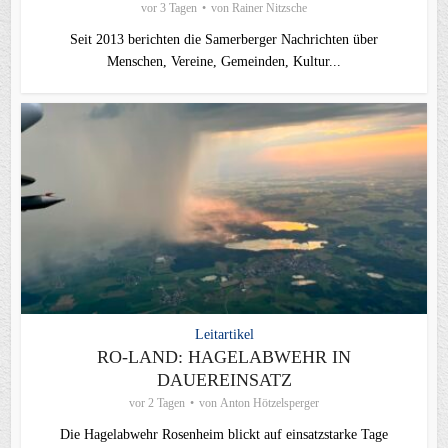
vor 3 Tagen
von
Rainer Nitzsche
Seit 2013 berichten die Samerberger Nachrichten über
Menschen, Vereine, Gemeinden, Kultur...
Leitartikel
RO-LAND: HAGELABWEHR IN
DAUEREINSATZ
vor 2 Tagen
von
Anton Hötzelsperger
Die Hagelabwehr Rosenheim blickt auf einsatzstarke Tage