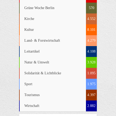
Grüne Woche Berlin
570
Kirche
4.552
Kultur
8.101
Land- & Forstwirtschaft
4.279
Leitartikel
4.108
Natur & Umwelt
3.928
Solidarität & Lichtblicke
1.095
Sport
1.975
Tourismus
4.397
Wirtschaft
2.882