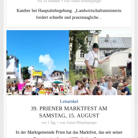
vor 24 Stunden
von
Anton Hötzelsperger
Kaniber bei Hauptalmbegehung: „Landwirtschaftsministerin
fordert schnelle und praxistaugliche...
Leitartikel
39. PRIENER MARKTFEST AM
SAMSTAG, 15. AUGUST
vor 1 Tag
von
Anton Hötzelsperger
In der Marktgemeinde Prien hat das Marktfest, das seit seiner