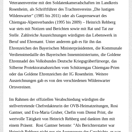
Veteranenvereine mit den Soldatenkameradschaften im Landkreis
Rosenheim, als Schriftführer des Trachtenvereins „Die lustigen
Wildenwarter“ (1985 bis 2011) oder als Gaupressewart des
Chiemgau-Alpenverbandes (1995 bis 2009) – Heinrich Rehberg
war stets mit Notizen und Berichten sowie mit Rat und Tat zur
Stelle. Zahlreiche Auszeichnungen würdigten das Lebenswerk in
Beruf und Ehrenamt. Unter anderem gab es für ihn das
Ehrenzeichen des Bayerischen Ministerpräsidenten, die Kommunale
Verdienstmedaille des Bayerischen Innenministeriums, die Goldene
Ehrennadel des Volksbundes Deutsche Kriegsgräberfürsorge, das
Silberne Protektoratsabzeichen vom Schützengau Chiemgau-Prien
oder das Goldene Ehrenzeichen der IG Rosenheim. Weitere
Auszeichnungen gab es von den verschiedenen Wildenwarter
Ortsvereinen.
Im Rahmen der offiziellen Verabschiedung würdigten die
stellvertretende Chefredakteurin der OVB-Heimatzeitungen, Rosi
Gantner, und Eva-Maria Gruber, Chefin vom Dienst Print, die
wertvolle Tätigkeit von Heinrich Rehberg und dankten ihm mit
einem Präsent. Rosi Gantner betonte: “Als Berichterstatter war
Heinrich Rehberg nicht nur ein Augenzeuge der Geschichte, er war