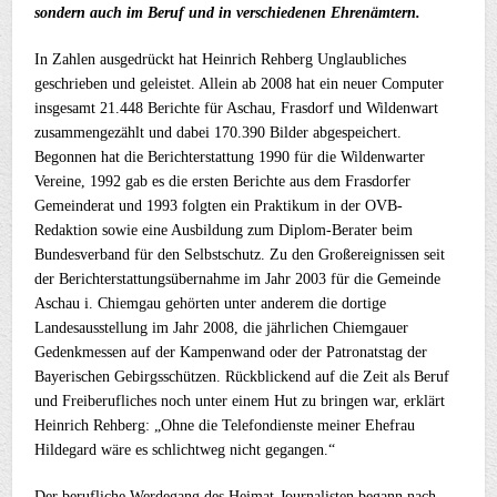
sondern auch im Beruf und in verschiedenen Ehrenämtern.
In Zahlen ausgedrückt hat Heinrich Rehberg Unglaubliches
geschrieben und geleistet. Allein ab 2008 hat ein neuer Computer
insgesamt 21.448 Berichte für Aschau, Frasdorf und Wildenwart
zusammengezählt und dabei 170.390 Bilder abgespeichert.
Begonnen hat die Berichterstattung 1990 für die Wildenwarter
Vereine, 1992 gab es die ersten Berichte aus dem Frasdorfer
Gemeinderat und 1993 folgten ein Praktikum in der OVB-
Redaktion sowie eine Ausbildung zum Diplom-Berater beim
Bundesverband für den Selbstschutz. Zu den Großereignissen seit
der Berichterstattungsübernahme im Jahr 2003 für die Gemeinde
Aschau i. Chiemgau gehörten unter anderem die dortige
Landesausstellung im Jahr 2008, die jährlichen Chiemgauer
Gedenkmessen auf der Kampenwand oder der Patronatstag der
Bayerischen Gebirgsschützen. Rückblickend auf die Zeit als Beruf
und Freiberufliches noch unter einem Hut zu bringen war, erklärt
Heinrich Rehberg: „Ohne die Telefondienste meiner Ehefrau
Hildegard wäre es schlichtweg nicht gegangen.“
Der berufliche Werdegang des Heimat-Journalisten begann nach