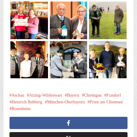
Aschau
Atzing-Wildenwart
Bayern
Chiemgau
Frasdorf
Heinrich Rehberg
München-Oberbayern
Prien am Chiemsee
Rosenheim