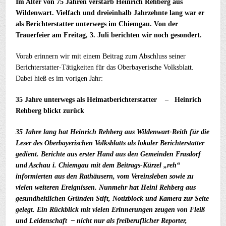
Im Alter von 75 Jahren verstarb Heinrich Rehberg aus
Wildenwart. Vielfach und dreieinhalb Jahrzehnte lang war er
als Berichterstatter unterwegs im Chiemgau. Von der
Trauerfeier am Freitag, 3. Juli berichten wir noch gesondert.
Vorab erinnern wir mit einem Beitrag zum Abschluss seiner
Berichterstatter-Tätigkeiten für das Oberbayerische Volksblatt.
Dabei hieß es im vorigen Jahr:
35 Jahre unterwegs
als Heimatberichterstatter –
Heinrich
Rehberg blickt zurück
35 Jahre lang hat Heinrich Rehberg aus Wildenwart-Reith für die
Leser des Oberbayerischen Volksblatts als lokaler Berichterstatter
gedient. Berichte aus erster Hand aus den Gemeinden Frasdorf
und Aschau i. Chiemgau mit dem Beitrags-Kürzel „reh“
informierten aus den Rathäusern, vom Vereinsleben sowie zu
vielen weiteren Ereignissen. Nunmehr hat Heini Rehberg aus
gesundheitlichen Gründen Stift, Notizblock und Kamera zur Seite
gelegt. Ein Rückblick mit vielen Erinnerungen zeugen von Fleiß
und Leidenschaft – nicht nur als freiberuflicher Reporter,