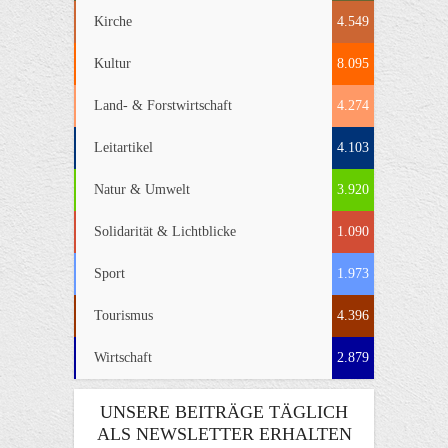
Kirche
4.549
Kultur
8.095
Land- & Forstwirtschaft
4.274
Leitartikel
4.103
Natur & Umwelt
3.920
Solidarität & Lichtblicke
1.090
Sport
1.973
Tourismus
4.396
Wirtschaft
2.879
UNSERE BEITRÄGE TÄGLICH
ALS NEWSLETTER ERHALTEN