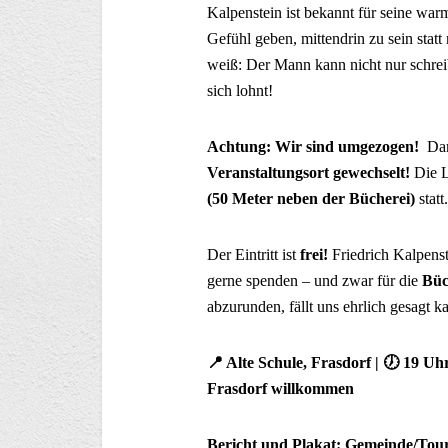
Kalpenstein ist bekannt für seine wa
Gefühl geben, mittendrin zu sein statt
weiß: Der Mann kann nicht nur schrei
sich lohnt!
Achtung: Wir sind umgezogen!
Dam
Veranstaltungsort gewechselt!
Die L
(50 Meter neben der Bücherei)
stat
Der Eintritt ist
frei!
Friedrich Kalpens
gerne spenden – und zwar für die
Büc
abzurunden, fällt uns ehrlich gesagt k
📍 Alte Schule, Frasdorf | 🕖 19 Uhr 
Frasdorf willkommen
Bericht und Plakat: Gemeinde/Tour