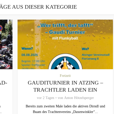
ÄGE AUS DIESER KATEGORIE
Freizeit
AD-
GAUDITURNIER IN ATZING –
TRACHTLER LADEN EIN
vor 2 Tagen
von
Anton Hötzelsperger
s
Bereits zum zweiten Male laden die aktiven Dirndl und
..
Buam des Trachtenvereins „Daxenwinkler“...