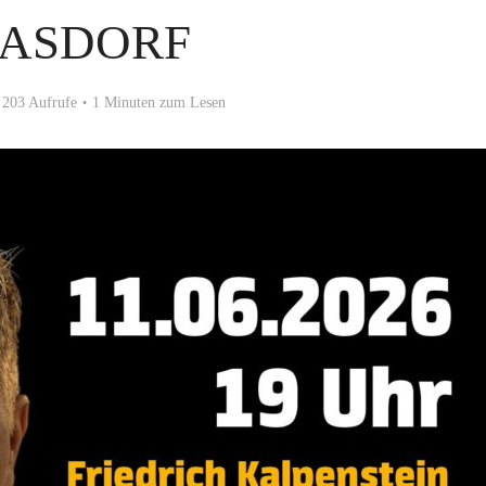
RASDORF
203 Aufrufe
1 Minuten zum Lesen