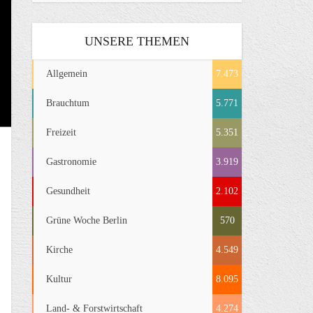
UNSERE THEMEN
Allgemein
7.473
Brauchtum
5.771
Freizeit
5.351
Gastronomie
3.919
Gesundheit
2.102
Grüne Woche Berlin
570
Kirche
4.549
Kultur
8.095
Land- & Forstwirtschaft
4.274