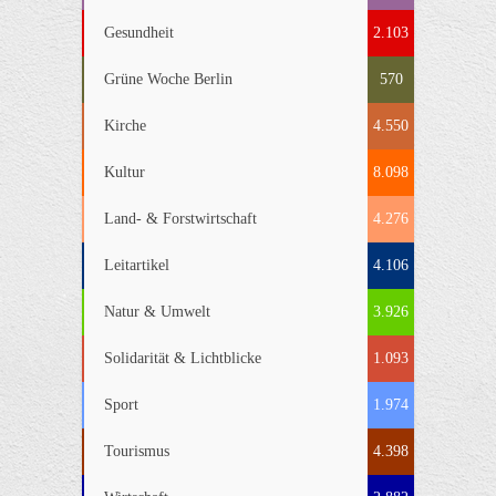
Gesundheit
2.103
Grüne Woche Berlin
570
Kirche
4.550
Kultur
8.098
Land- & Forstwirtschaft
4.276
Leitartikel
4.106
Natur & Umwelt
3.926
Solidarität & Lichtblicke
1.093
Sport
1.974
Tourismus
4.398