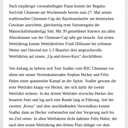
Nach einjähriger coronabedingter Pause konnte der Regatta-
Surfclub Chiemsee am Wochenende bereits zum 27. Mal seinen
traditionellen Chiemsee-Cup der Raceboardsurfer am heimischen
Gewässer ausrichten, gleichzeitig erste Saisonregatta der
Mannschaftsbundesliga Süd. Mit 39 gemeldeten Startern aus allen
Altersklassen war der Chiemsee-Cup sehr gut besucht. Am ersten
Wettfahrtag konnte Wettfahrtleiter Fredi Dillmann bei schönem
Wetter und Ostwind mit 2-3 Beaufort drei anspruchsvolle
Wettfahrten auf einem „Up-and-down-Kurs“ durchführen.
Von Anfang an lieferte sich Toni Stadler vom RSC Chiemsee vor
allem mit seinen Vereinskameraden Stephan Hecker und Felix
Huber einen spannenden Kampf an der Spitze. Stadler gewann die
erste Wettfahrt knapp vor Hecker, der sich dafür die zweite
Wettfahrt sicherte. In der dritten Wettfahrt erwischte Hecker den
besseren Start und lag auch eine Runde lang in Führung. Auf der
zweiten „Kreuz“ und dem anschließenden Vorwindkurs konnte
Stadler dann an Hecker vorbeisurfen und den Vorsprung auch bis
ins Ziel retten. In allen Wettfahrten dicht dahinter Felix Huber, der
nach dem ersten Wettfahrtag den dritten Platz belegte vor dem