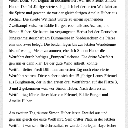
vielen Böen. Von Beginn an hochmotiviert war der Priener Simon
Huber. Der 14-Jährige setzte sich gleich bei der ersten Wettfahrt an
die Spitze und gewann sie vor der gleichaltrigen Amelie Huber aus
Aschau. Die zweite Wettfahrt wurde zu einem spannenden
Zweikampf zwischen Eddie Burger, ebenfalls aus Aschau, und
Simon Huber. Sie hatten im vergangenen Herbst bei der Deutschen
Jüngstenmeisterschaft am Dümmersee in Niedersachsen die Plätze
eins und zwei belegt. Die beiden lagen bis zur letzten Wendetonne
bis auf wenige Meter zusammen, ehe sich Simon Huber die
Wettfahrt durch heftiges „Pumpen“ sicherte. Die dritte Wettfahrt
gewann er dann klar. Da der gute Wind anhielt, konnte
Wettfahrtleiter Fredi Dillmann am ersten Tag noch eine vierte
Wettfahrt starten. Diese sicherte sich der 15-jährige Lenny Friemel
aus Burghausen, der in den ersten drei Wettfahrten auf die Plätze 3,
3 und 2 gekommen war, vor Simon Huber. Nach dem ersten
Wettfahrtag führte dieser klar vor Friemel, Eddie Burger und
Amelie Huber.
Am zweiten Tag räumte Simon Huber letzte Zweifel aus und
gewann gleich die erste Wettfahrt. Sein dritter Platz in der letzten
Wettfahrt war sein Streichresultat, er wurde überlegen Bayerischer