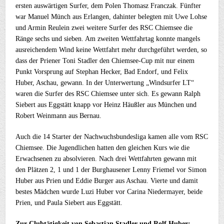
ersten auswärtigen Surfer, dem Polen Thomasz Franczak. Fünfter
war Manuel Münch aus Erlangen, dahinter belegten mit Uwe Lohse
und Armin Reulein zwei weitere Surfer des RSC Chiemsee die
Ränge sechs und sieben. Am zweiten Wettfahrtag konnte mangels
ausreichendem Wind keine Wettfahrt mehr durchgeführt werden, so
dass der Priener Toni Stadler den Chiemsee-Cup mit nur einem
Punkt Vorsprung auf Stephan Hecker, Bad Endorf, und Felix
Huber, Aschau, gewann. In der Unterwertung „Windsurfer LT“
waren die Surfer des RSC Chiemsee unter sich. Es gewann Ralph
Siebert aus Eggstätt knapp vor Heinz Häußler aus München und
Robert Weinmann aus Bernau.
Auch die 14 Starter der Nachwuchsbundesliga kamen alle vom RSC
Chiemsee. Die Jugendlichen hatten den gleichen Kurs wie die
Erwachsenen zu absolvieren. Nach drei Wettfahrten gewann mit
den Plätzen 2, 1 und 1 der Burghausener Lenny Friemel vor Simon
Huber aus Prien und Eddie Burger aus Aschau. Vierte und damit
bestes Mädchen wurde Luzi Huber vor Carina Niedermayer, beide
Prien, und Paula Siebert aus Eggstätt.
Zur Clubtätigkeit von Sebastian Stadler und Rolf Huber: