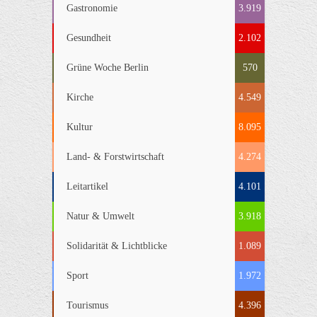
Gastronomie
3.919
Gesundheit
2.102
Grüne Woche Berlin
570
Kirche
4.549
Kultur
8.095
Land- & Forstwirtschaft
4.274
Leitartikel
4.101
Natur & Umwelt
3.918
Solidarität & Lichtblicke
1.089
Sport
1.972
Tourismus
4.396