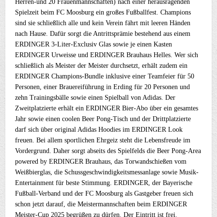
Herren-und 20 Frauenmannschaften) nach einer herausragenden
Spielzeit beim FC Moosburg ein großes Fußballfest. Champions
sind sie schließlich alle und kein Verein fährt mit leeren Händen
nach Hause. Dafür sorgt die Antrittsprämie bestehend aus einem
ERDINGER 3-Liter-Exclusiv Glas sowie je einen Kasten
ERDINGER Urweisse und ERDINGER Brauhaus Helles. Wer sich
schließlich als Meister der Meister durchsetzt, erhält zudem ein
ERDINGER Champions-Bundle inklusive einer Teamfeier für 50
Personen, einer Brauereiführung in Erding für 20 Personen und
zehn Trainingsbälle sowie einen Spielball von Adidas. Der
Zweitplatzierte erhält ein ERDINGER Bier-Abo über ein gesamtes
Jahr sowie einen coolen Beer Pong-Tisch und der Drittplatzierte
darf sich über original Adidas Hoodies im ERDINGER Look
freuen. Bei allem sportlichen Ehrgeiz steht die Lebensfreude im
Vordergrund. Daher sorgt abseits des Spielfelds die Beer Pong-Area
powered by ERDINGER Brauhaus, das Torwandschießen vom
Weißbierglas, die Schussgeschwindigkeitsmessanlage sowie Musik-
Entertainment für beste Stimmung. ERDINGER, der Bayerische
Fußball-Verband und der FC Moosburg als Gastgeber freuen sich
schon jetzt darauf, die Meistermannschaften beim ERDINGER
Meister-Cup 2025 begrüßen zu dürfen. Der Eintritt ist frei.