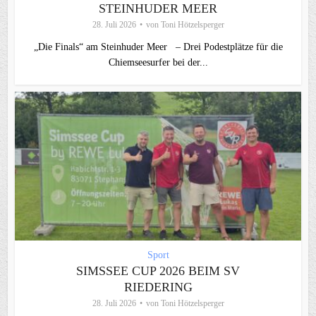
STEINHUDER MEER
28. Juli 2026
von
Toni Hötzelsperger
„Die Finals“ am Steinhuder Meer – Drei Podestplätze für die
Chiemseesurfer bei der...
Sport
SIMSSEE CUP 2026 BEIM SV
RIEDERING
28. Juli 2026
von
Toni Hötzelsperger