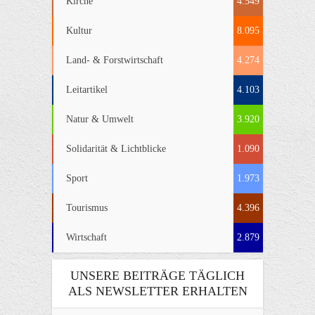
Kirche
4.549
Kultur
8.095
Land- & Forstwirtschaft
4.274
Leitartikel
4.103
Natur & Umwelt
3.920
Solidarität & Lichtblicke
1.090
Sport
1.973
Tourismus
4.396
Wirtschaft
2.879
UNSERE BEITRÄGE TÄGLICH
ALS NEWSLETTER ERHALTEN