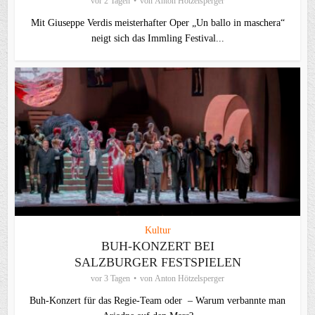
vor 2 Tagen
von
Anton Hötzelsperger
Mit Giuseppe Verdis meisterhafter Oper „Un ballo in maschera“
neigt sich das Immling Festival...
Kultur
BUH-KONZERT BEI
SALZBURGER FESTSPIELEN
vor 3 Tagen
von
Anton Hötzelsperger
Buh-Konzert für das Regie-Team oder – Warum verbannte man