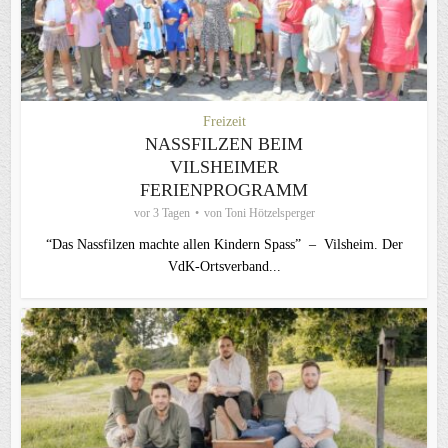
Freizeit
NASSFILZEN BEIM
VILSHEIMER
FERIENPROGRAMM
vor 3 Tagen
von
Toni Hötzelsperger
“Das Nassfilzen machte allen Kindern Spass” – Vilsheim. Der
VdK-Ortsverband...