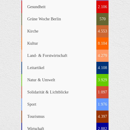
Gesundheit
2.106
Grüne Woche Berlin
570
Kirche
4.553
Kultur
8.104
Land- & Forstwirtschaft
4.279
Leitartikel
4.108
Natur & Umwelt
3.929
Solidarität & Lichtblicke
1.097
Sport
1.976
Tourismus
4.397
Wirtschaft
2.882