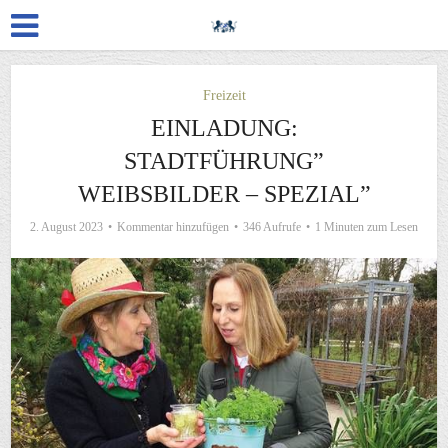
Freizeit
EINLADUNG:
STADTFÜHRUNG”
WEIBSBILDER – SPEZIAL”
2. August 2023
Kommentar hinzufügen
346 Aufrufe
1 Minuten zum Lesen