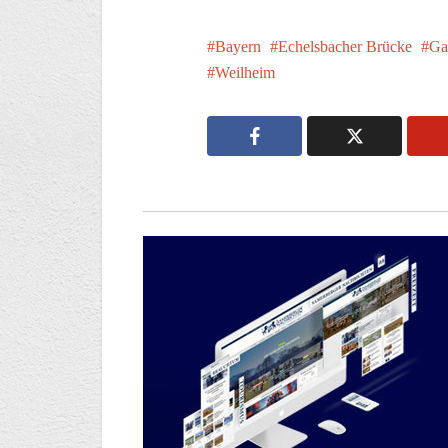
Bayern
Echelsbacher Brücke
Ga
Weilheim