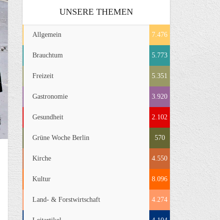
UNSERE THEMEN
Allgemein
7.476
Brauchtum
5.773
Freizeit
5.351
Gastronomie
3.920
Gesundheit
2.102
Grüne Woche Berlin
570
Kirche
4.550
Kultur
8.096
Land- & Forstwirtschaft
4.274