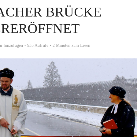
ACHER BRÜCKE
ERERÖFFNET
r hinzufügen
935 Aufrufe
2 Minuten zum Lesen