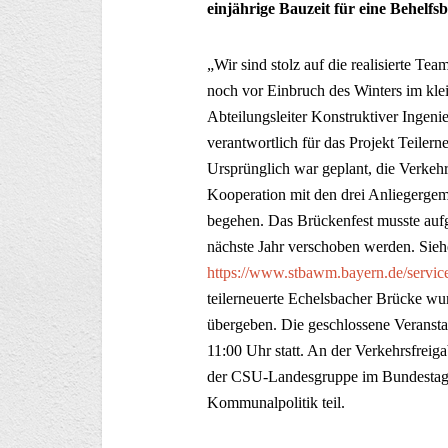
einjährige Bauzeit für eine Behelfs
„Wir sind stolz auf die realisierte Te
noch vor Einbruch des Winters im kle
Abteilungsleiter Konstruktiver Ingen
verantwortlich für das Projekt Teile
Ursprünglich war geplant, die Verkeh
Kooperation mit den drei Anliegerge
begehen. Das Brückenfest musste auf
nächste Jahr verschoben werden. Sie
https://www.stbawm.bayern.de/servic
teilerneuerte Echelsbacher Brücke w
übergeben. Die geschlossene Veranst
11:00 Uhr statt. An der Verkehrsfrei
der CSU-Landesgruppe im Bundestag, 
Kommunalpolitik teil.