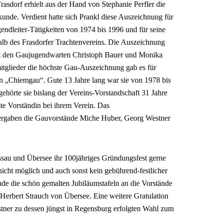
sdorf erhielt aus der Hand von Stephanie Perfler die
unde. Verdient hatte sich Prankl diese Auszeichnung für
gendleiter-Tätigkeiten von 1974 bis 1996 und für seine
rhalb des Frasdorfer Trachtenvereins. Die Auszeichnung
t den Gaujugendwarten Christoph Bauer und Monika
mitglieder die höchste Gau-Auszeichnung gab es für
n „Chiemgau“. Gute 13 Jahre lang war sie von 1978 bis
gehörte sie bislang der Vereins-Vorstandschaft 31 Jahre
Erste Vorständin bei ihrem Verein. Das
ergaben die Gauvorstände Miche Huber, Georg Westner
ssau und Übersee ihr 100jähriges Gründungsfest gerne
icht möglich und auch sonst kein gebührend-festlicher
de die schön gemalten Jubiläumstafeln an die Vorstände
erbert Strauch von Übersee. Eine weitere Gratulation
ner zu dessen jüngst in Regensburg erfolgten Wahl zum