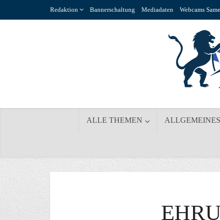
Redaktion
Bannerschaltung
Mediadaten
Webcams Same
ALLE THEMEN
ALLGEMEINE
EHRU