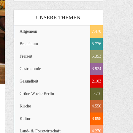
UNSERE THEMEN
Allgemein
7.478
Brauchtum
5.776
Freizeit
5.353
Gastronomie
3.924
Gesundheit
2.103
Grüne Woche Berlin
570
Kirche
4.550
Kultur
8.098
Land- & Forstwirtschaft
4.276