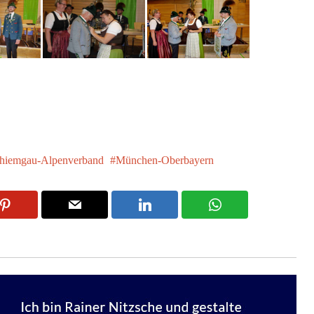
hiemgau-Alpenverband
München-Oberbayern