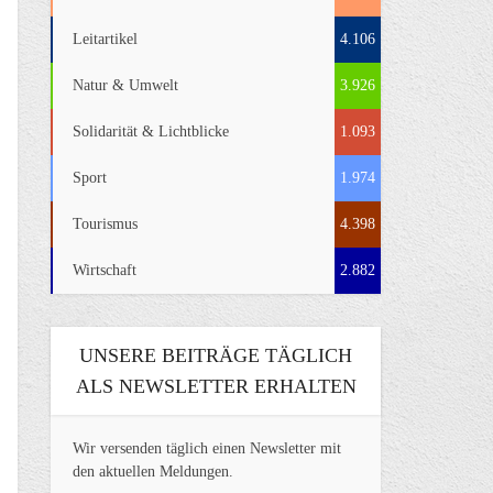
Leitartikel
4.106
Natur & Umwelt
3.926
Solidarität & Lichtblicke
1.093
Sport
1.974
Tourismus
4.398
Wirtschaft
2.882
UNSERE BEITRÄGE TÄGLICH
ALS NEWSLETTER ERHALTEN
Wir versenden täglich einen Newsletter mit
den aktuellen Meldungen.