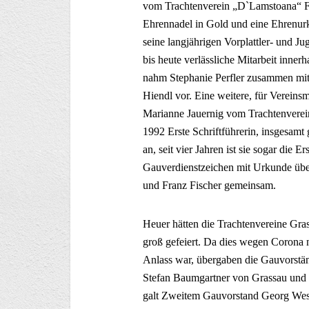
vom Trachtenverein „D`Lamstoana“ Fra
Ehrennadel in Gold und eine Ehrenurk
seine langjährigen Vorplattler- und Ju
bis heute verlässliche Mitarbeit inne
nahm Stephanie Perfler zusammen mi
Hiendl vor. Eine weitere, für Vereins
Marianne Jauernig vom Trachtenverei
1992 Erste Schriftführerin, insgesamt 
an, seit vier Jahren ist sie sogar die 
Gauverdienstzeichen mit Urkunde üb
und Franz Fischer gemeinsam.
Heuer hätten die Trachtenvereine Gra
groß gefeiert. Da dies wegen Corona n
Anlass war, übergaben die Gauvorstän
Stefan Baumgartner von Grassau und H
galt Zweitem Gauvorstand Georg West