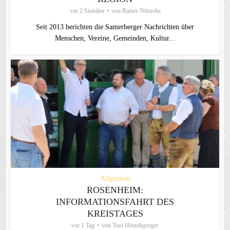
vor 2 Stunden
von
Rainer Nitzsche
Seit 2013 berichten die Samerberger Nachrichten über
Menschen, Vereine, Gemeinden, Kultur...
Allgemein
ROSENHEIM:
INFORMATIONSFAHRT DES
KREISTAGES
vor 1 Tag
von
Toni Hötzelsperger