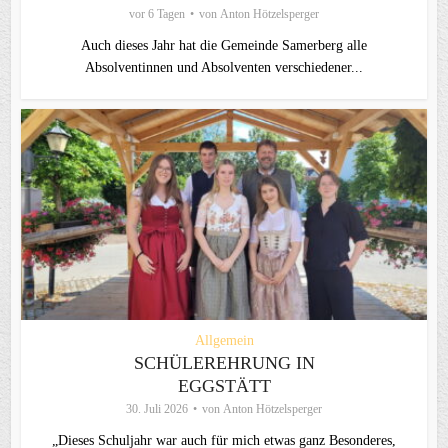
vor 6 Tagen
von
Anton Hötzelsperger
Auch dieses Jahr hat die Gemeinde Samerberg alle
Absolventinnen und Absolventen verschiedener...
Allgemein
SCHÜLEREHRUNG IN
EGGSTÄTT
30. Juli 2026
von
Anton Hötzelsperger
„Dieses Schuljahr war auch für mich etwas ganz Besonderes,