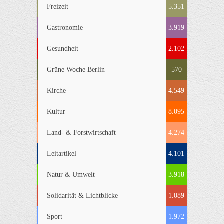
Freizeit
5.351
Gastronomie
3.919
Gesundheit
2.102
Grüne Woche Berlin
570
Kirche
4.549
Kultur
8.095
Land- & Forstwirtschaft
4.274
Leitartikel
4.101
Natur & Umwelt
3.918
Solidarität & Lichtblicke
1.089
Sport
1.972